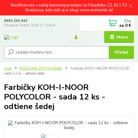
Navštívte nás v našej kamennej predajni na Palackého 22, 811 02
Bratislava, kde sídli aj e-shop www.merkantil.sk!
0
ks
0903 233 443
za
0 €
Pondelok-Piatok: 9.00-17.00hod.
Menu
Hľadať
Úvod
KRESLENIE A RYSOVANIE
Farbičky KOH-I-NOOR POLYCOLOR -
sada 12 ks - odtiene šedej
Farbičky KOH-I-NOOR
POLYCOLOR - sada 12 ks -
odtiene šedej