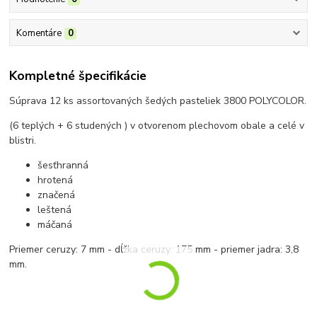
Komentáre
0
Kompletné špecifikácie
Súprava 12 ks assortovaných šedých pasteliek 3800 POLYCOLOR.
(6 teplých + 6 studených ) v otvorenom plechovom obale a celé v
blistri.
šesťhranná
hrotená
značená
leštená
máčaná
Priemer ceruzy: 7 mm - dĺžka ceruzy: 175 mm - priemer jadra: 3,8
mm.