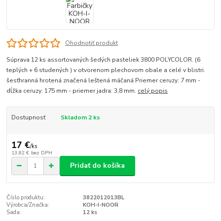
Ohodnotiť produkt
Súprava 12 ks assortovaných šedých pasteliek 3800 POLYCOLOR. (6
teplých + 6 studených ) v otvorenom plechovom obale a celé v blistri.
šesťhranná hrotená značená leštená máčaná Priemer ceruzy: 7 mm -
dĺžka ceruzy: 175 mm - priemer jadra: 3,8 mm.
celý popis
Dostupnosť
Skladom 2 ks
17 €
/
ks
13,82 €
bez DPH
Pridať do košíka
Číslo produktu:
3822012013BL
Výrobca/Značka:
KOH-I-NOOR
Sada:
12 ks