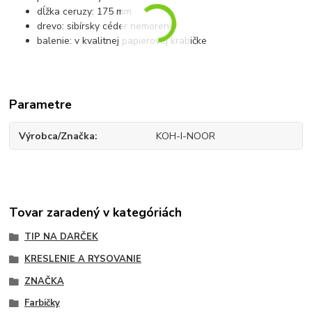
dĺžka ceruzy: 175 mm
drevo: sibírsky céder nemorený
balenie: v kvalitnej papierovej krabičke
Parametre
Výrobca/Značka
KOH-I-NOOR
Tovar zaradený v kategóriách
TIP NA DARČEK
KRESLENIE A RYSOVANIE
ZNAČKA
Farbičky