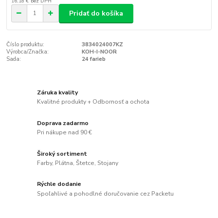
16,18 €
bez DPH
Pridať do košíka
Číslo produktu:
3834024007KZ
Výrobca/Značka:
KOH-I-NOOR
Sada:
24 farieb
Záruka kvality
Kvalitné produkty + Odbornosť a ochota
Doprava zadarmo
Pri nákupe nad 90 €
Široký sortiment
Farby, Plátna, Štetce, Stojany
Rýchle dodanie
Spoľahlivé a pohodlné doručovanie cez Packetu