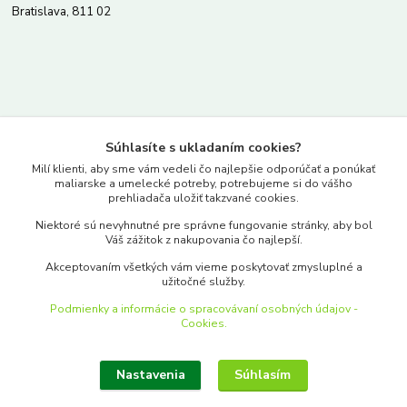
Bratislava, 811 02
Kontakty
Súhlasíte s ukladaním cookies?
www.merkantil.sk
Milí klienti, aby sme vám vedeli čo najlepšie odporúčať a ponúkať
maliarske a umelecké potreby, potrebujeme si do vášho
prehliadača uložiť takzvané cookies.
0903 233 443
Niektoré sú nevyhnutné pre správne fungovanie stránky, aby bol
Pondelok-Piatok: 9.00-17.00hod.
Váš zážitok z nakupovania čo najlepší.
objednavky@merkantil-obchod.sk
Akceptovaním všetkých vám vieme poskytovať zmysluplné a
užitočné služby.
Podmienky a informácie o spracovávaní osobných údajov -
Cookies.
Nastavenia
Súhlasím
Upraviť zber cookies.