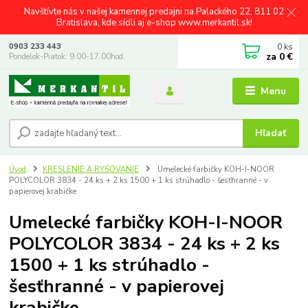
Navštívte nás v našej kamennej predajni na Palackého 22, 811 02
Bratislava, kde sídli aj e-shop www.merkantil.sk!
0
ks
0903 233 443
za
0 €
Pondelok-Piatok: 9.00-17.00hod.
Menu
Hľadať
Úvod
KRESLENIE A RYSOVANIE
Umelecké farbičky KOH-I-NOOR
POLYCOLOR 3834 - 24 ks + 2 ks 1500 + 1 ks strúhadlo - šesťhranné - v
papierovej krabičke
Umelecké farbičky KOH-I-NOOR
POLYCOLOR 3834 - 24 ks + 2 ks
1500 + 1 ks strúhadlo -
šesťhranné - v papierovej
krabičke