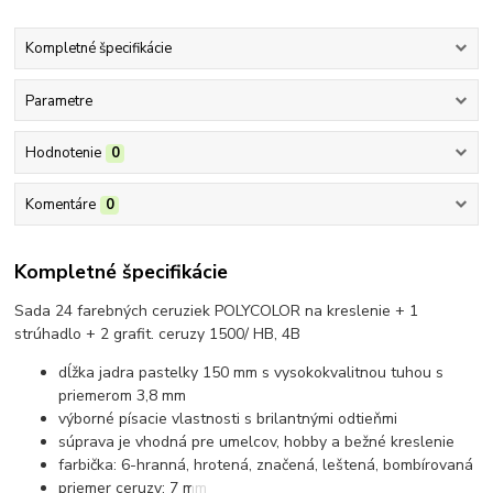
Kompletné špecifikácie
Parametre
Hodnotenie
0
Komentáre
0
Kompletné špecifikácie
Sada 24 farebných ceruziek POLYCOLOR na kreslenie + 1
strúhadlo + 2 grafit. ceruzy 1500/ HB, 4B
dĺžka jadra pastelky 150 mm s vysokokvalitnou tuhou s
priemerom 3,8 mm
výborné písacie vlastnosti s brilantnými odtieňmi
súprava je vhodná pre umelcov, hobby a bežné kreslenie
farbička: 6-hranná, hrotená, značená, leštená, bombírovaná
priemer ceruzy: 7 mm