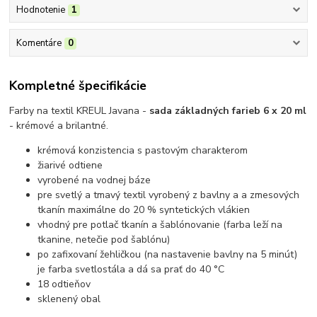
Hodnotenie
1
Komentáre
0
Kompletné špecifikácie
Farby na textil KREUL Javana -
sada základných farieb 6 x 20 ml
- krémové a brilantné.
krémová konzistencia s pastovým charakterom
žiarivé odtiene
vyrobené na vodnej báze
pre svetlý a tmavý textil vyrobený z bavlny a a zmesových
tkanín maximálne do 20 % syntetických vlákien
vhodný pre potlač tkanín a šablónovanie
(farba leží na
tkanine, netečie pod šablónu)
p
o zafixovaní žehličkou (na nastavenie bavlny na 5 minút)
je farba svetlostála a dá sa prať do 40 °C
18 odtieňov
sklenený obal