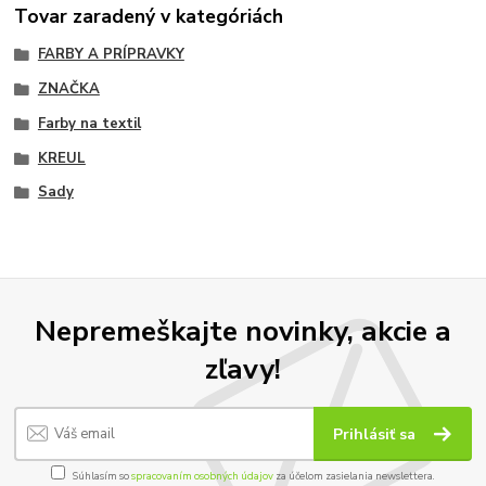
Tovar zaradený v kategóriách
FARBY A PRÍPRAVKY
ZNAČKA
Farby na textil
KREUL
Sady
Nepremeškajte novinky, akcie a
zľavy!
Prihlásiť sa
Súhlasím so
spracovaním osobných údajov
za účelom zasielania newslettera.