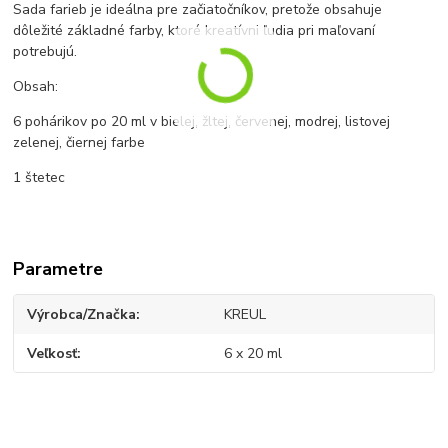
Sada farieb je ideálna pre začiatočníkov, pretože obsahuje
dôležité základné farby, ktoré kreatívni ľudia pri maľovaní
potrebujú.
Obsah:
6 pohárikov po 20 ml v bielej, žltej, červenej, modrej, listovej
zelenej, čiernej farbe
1 štetec
Parametre
Výrobca/Značka
KREUL
Veľkosť
6 x 20 ml