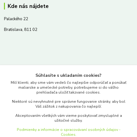
Kde nás nájdete
Palackého 22
Bratislava, 811 02
Kontakty
Súhlasíte s ukladaním cookies?
www.merkantil.sk
Milí klienti, aby sme vám vedeli čo najlepšie odporúčať a ponúkať
maliarske a umelecké potreby, potrebujeme si do vášho
prehliadača uložiť takzvané cookies.
0903 233 443
Niektoré sú nevyhnutné pre správne fungovanie stránky, aby bol
Pondelok-Piatok: 9.00-17.00hod.
Váš zážitok z nakupovania čo najlepší.
objednavky@merkantil-obchod.sk
Akceptovaním všetkých vám vieme poskytovať zmysluplné a
užitočné služby.
Podmienky a informácie o spracovávaní osobných údajov -
Cookies.