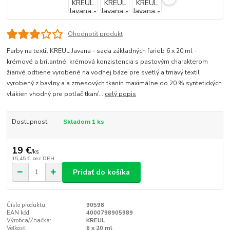
Ohodnotiť produkt
Farby na textil KREUL Javana - sada základných farieb 6 x 20 ml -
krémové a brilantné. krémová konzistencia s pastovým charakterom
žiarivé odtiene vyrobené na vodnej báze pre svetlý a tmavý textil
vyrobený z bavlny a a zmesových tkanín maximálne do 20 % syntetických
vlákien vhodný pre potlač tkaní...
celý popis
Dostupnosť
Skladom 1 ks
19 €
/
ks
15,45 €
bez DPH
Pridať do košíka
Číslo produktu:
90598
EAN kód:
4000798905989
Výrobca/Značka:
KREUL
Veľkosť:
6 x 20 ml