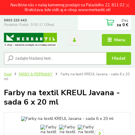
Navštívte nás v našej kamennej predajni na Palackého 22, 811 02
Bratislava, kde sídli aj e-shop www.merkantil.sk!
0
ks
0903 233 443
za
0 €
Pondelok-Piatok: 9.00-17.00hod.
Menu
Hľadať
Úvod
FARBY A PRÍPRAVKY
Farby na textil KREUL Javana - sada 6 x 20
ml
Farby na textil KREUL Javana -
sada 6 x 20 ml