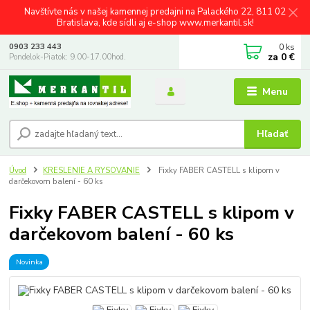
Navštívte nás v našej kamennej predajni na Palackého 22, 811 02
Bratislava, kde sídli aj e-shop www.merkantil.sk!
0
ks
0903 233 443
za
0 €
Pondelok-Piatok: 9.00-17.00hod.
Menu
Hľadať
Úvod
KRESLENIE A RYSOVANIE
Fixky FABER CASTELL s klipom v
darčekovom balení - 60 ks
Fixky FABER CASTELL s klipom v
darčekovom balení - 60 ks
Novinka