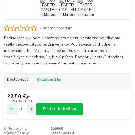
Ohodnotiť produkt
Popisovače s klipom v darčekovom balení. Komfortné použitie pre
všetky vekové kategórie. Žiarivé farby. Popisovače sú vhodné na
maľovanie aj hru. Vrchnáky s možnosťou spájania aj pomocou
špeciálnych svoriek majú aj hravý prínos. Podporujú detskú kreativitu. ·
Jasné farby pre skvelú zábavu· Atrament ...
celý popis
Dostupnosť
Skladom 2 ks
22,50 €
/
ks
18,29 €
bez DPH
Pridať do košíka
Číslo produktu:
155560
Výrobca/Značka:
Faber-Castell