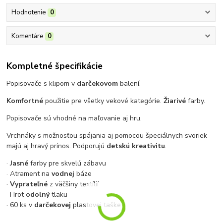
Hodnotenie
0
Komentáre
0
Kompletné špecifikácie
Popisovače s klipom v
darčekovom
balení.
Komfortné
použitie pre všetky vekové kategórie.
Žiarivé
farby.
Popisovače sú vhodné na maľovanie aj hru.
Vrchnáky s možnosťou spájania aj pomocou špeciálnych svoriek
majú aj hravý prínos. Podporujú
detskú kreativitu
.
·
Jasné
farby pre skvelú zábavu
· Atrament na
vodnej
báze
·
Vyprateľné
z väčšiny textílií
· Hrot
odolný
tlaku
· 60 ks v
darčekovej
plastovej taške