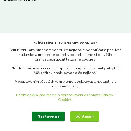
Kontakty
Súhlasíte s ukladaním cookies?
www.merkantil.sk
Milí klienti, aby sme vám vedeli čo najlepšie odporúčať a ponúkať
maliarske a umelecké potreby, potrebujeme si do vášho
prehliadača uložiť takzvané cookies.
0903 233 443
Niektoré sú nevyhnutné pre správne fungovanie stránky, aby bol
Pondelok-Piatok: 9.00-17.00hod.
Váš zážitok z nakupovania čo najlepší.
objednavky@merkantil-obchod.sk
Akceptovaním všetkých vám vieme poskytovať zmysluplné a
užitočné služby.
Podmienky a informácie o spracovávaní osobných údajov -
Cookies.
Nastavenia
Súhlasím
Upraviť zber cookies.