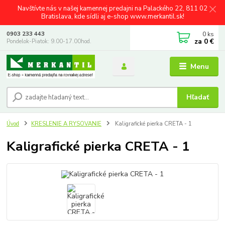
Navštívte nás v našej kamennej predajni na Palackého 22, 811 02
Bratislava, kde sídli aj e-shop www.merkantil.sk!
0
ks
0903 233 443
za
0 €
Pondelok-Piatok: 9.00-17.00hod.
Menu
Hľadať
Úvod
KRESLENIE A RYSOVANIE
Kaligrafické pierka CRETA - 1
Kaligrafické pierka CRETA - 1