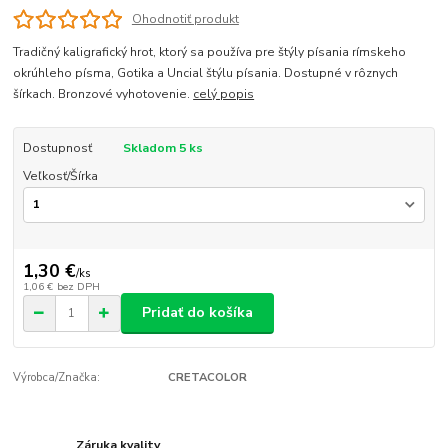
Ohodnotiť produkt
Tradičný kaligrafický hrot, ktorý sa používa pre štýly písania rímskeho
okrúhleho písma, Gotika a Uncial štýlu písania. Dostupné v rôznych
šírkach. Bronzové vyhotovenie.
celý popis
Dostupnosť
Skladom 5 ks
Veľkosť/Šírka
1,30 €
/
ks
1,06 €
bez DPH
Pridať do košíka
Výrobca/Značka:
CRETACOLOR
Záruka kvality