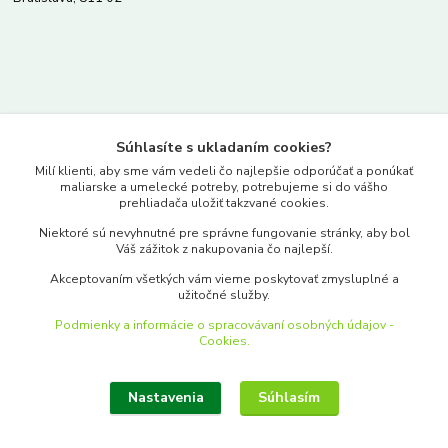
Kontakty
Súhlasíte s ukladaním cookies?
www.merkantil.sk
Milí klienti, aby sme vám vedeli čo najlepšie odporúčať a ponúkať
maliarske a umelecké potreby, potrebujeme si do vášho
prehliadača uložiť takzvané cookies.
0903 233 443
Niektoré sú nevyhnutné pre správne fungovanie stránky, aby bol
Pondelok-Piatok: 9.00-17.00hod.
Váš zážitok z nakupovania čo najlepší.
objednavky@merkantil-obchod.sk
Akceptovaním všetkých vám vieme poskytovať zmysluplné a
užitočné služby.
Podmienky a informácie o spracovávaní osobných údajov -
Cookies.
Nastavenia
Súhlasím
Upraviť zber cookies.