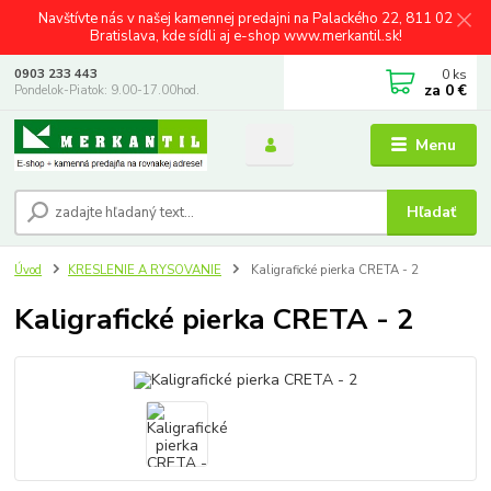
Navštívte nás v našej kamennej predajni na Palackého 22, 811 02
Bratislava, kde sídli aj e-shop www.merkantil.sk!
0
ks
0903 233 443
za
0 €
Pondelok-Piatok: 9.00-17.00hod.
Menu
Hľadať
Úvod
KRESLENIE A RYSOVANIE
Kaligrafické pierka CRETA - 2
Kaligrafické pierka CRETA - 2