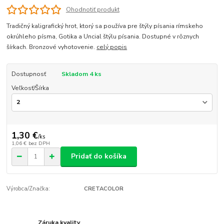
Ohodnotiť produkt
Tradičný kaligrafický hrot, ktorý sa používa pre štýly písania rímskeho
okrúhleho písma, Gotika a Uncial štýlu písania. Dostupné v rôznych
šírkach. Bronzové vyhotovenie.
celý popis
Dostupnosť
Skladom 4 ks
Veľkosť/Šírka
1,30 €
/
ks
1,06 €
bez DPH
Pridať do košíka
Výrobca/Značka:
CRETACOLOR
Záruka kvality