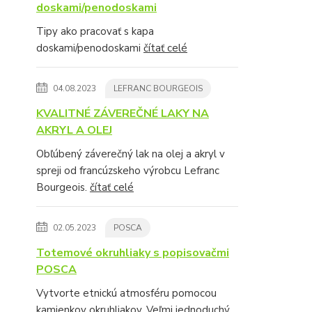
doskami/penodoskami
Tipy ako pracovať s kapa
doskami/penodoskami
čítať celé
04.08.2023
LEFRANC BOURGEOIS
KVALITNÉ ZÁVEREČNÉ LAKY NA
AKRYL A OLEJ
Obľúbený záverečný lak na olej a akryl v
spreji od francúzskeho výrobcu Lefranc
Bourgeois.
čítať celé
02.05.2023
POSCA
Totemové okruhliaky s popisovačmi
POSCA
Vytvorte etnickú atmosféru pomocou
kamienkov okruhliakov. Veľmi jednoduchý