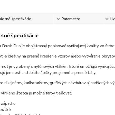
etné špecifikácie
Parametre
Ho
tné špecifikácie
 Brush Duo je obojstranný popisovač vynikajúcej kvality vo farbe
t je ideálny na presné kreslenie vzorov alebo vytváranie obrysov
hrot je vyrobený s nylónových vlákien, ktoré umožňujú vynikajúcu
jú jemnosť a stabilitu špičky pre jemné a presné ťahy.
re dizajnérov, karikaturistov, grafických návrhárov aj nadšených vý
vlhkého štetca je možné farby tieňovať.
 zápachu
oxické