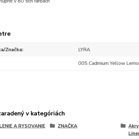
tupné v 80 tich farbách
etre
ca/Značka
LYRA
005 Cadmium Yellow Lemo
zaradený v kategóriách
LENIE A RYSOVANIE
ZNAČKA
Akry
Line