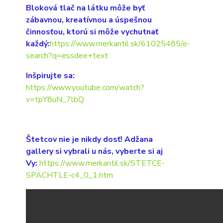
Bloková tlač na látku môže byť
zábavnou, kreatívnou a úspešnou
činnosťou, ktorú si môže vychutnať
každý:
https://www.merkantil.sk/61025485/e-
search?q=essdee+text
Inšpirujte sa:
https://www.youtube.com/watch?
v=tpY8uN_7lbQ
Štetcov nie je nikdy dosť! Adžana
gallery si vybrali u nás, vyberte si aj
Vy:
https://www.merkantil.sk/STETCE-
SPACHTLE-c4_0_1.htm