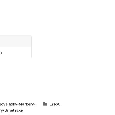
n
lové fixky-Markery-
LYRA
ry-Umelecké