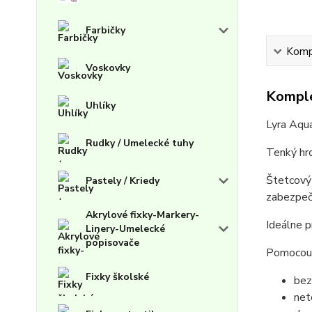
Farbičky
Kompl
Voskovky
Komple
Uhlíky
Lyra Aqua
Rudky / Umelecké tuhy
Tenký hro
Štetcový 
Pastely / Kriedy
zabezpeču
Akrylové fixky-Markery-
Ideálne p
Linery-Umelecké
popisovače
Pomocou 
Fixky školské
bez
net