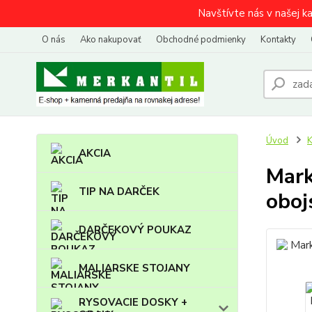
Navštívte nás v našej k
O nás
Ako nakupovať
Obchodné podmienky
Kontakty
Úvod
AKCIA
Mark
TIP NA DARČEK
oboj
DARČEKOVÝ POUKAZ
MALIARSKE STOJANY
RYSOVACIE DOSKY +