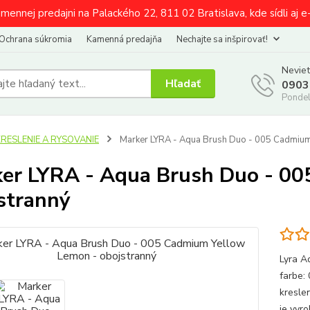
amennej predajni na Palackého 22, 811 02 Bratislava, kde sídli aj 
Ochrana súkromia
Kamenná predajňa
Nechajte sa inšpirovať!
Neviet
Hľadať
0903
Pondel
KRESLENIE A RYSOVANIE
Marker LYRA - Aqua Brush Duo - 005 Cadmium
er LYRA - Aqua Brush Duo - 0
stranný
Lyra A
farbe:
kresle
je vyr