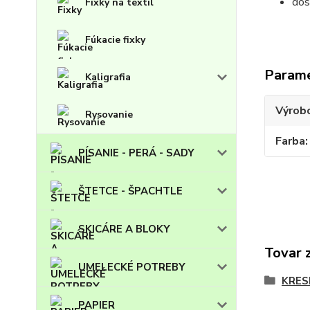
dos
Fixky na textil
Fúkacie fixky
Param
Kaligrafia
Výrob
Rysovanie
Farba
PÍSANIE - PERÁ - SADY
ŠTETCE - ŠPACHTLE
SKICÁRE A BLOKY
Tovar 
UMELECKÉ POTREBY
KRES
PAPIER