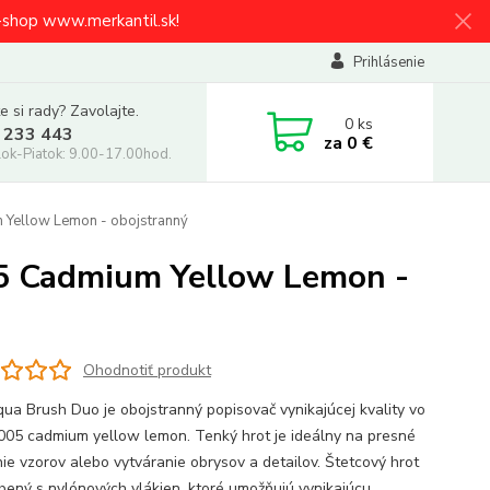
e-shop www.merkantil.sk!
Prihlásenie
e si rady? Zavolajte.
0
ks
 233 443
za
0 €
ok-Piatok: 9.00-17.00hod.
 Yellow Lemon - obojstranný
05 Cadmium Yellow Lemon -
Ohodnotiť produkt
qua Brush Duo je obojstranný popisovač vynikajúcej kvality vo
 005 cadmium yellow lemon. Tenký hrot je ideálny na presné
nie vzorov alebo vytváranie obrysov a detailov. Štetcový hrot
obený s nylónových vlákien, ktoré umožňujú vynikajúcu