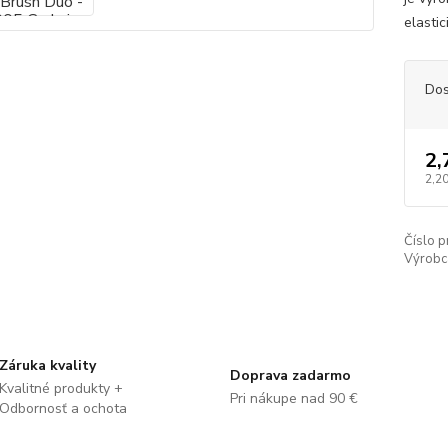
elastic
Dos
2,
2,20
Číslo p
Výrobc
Záruka kvality
Doprava zadarmo
Kvalitné produkty +
Pri nákupe nad 90 €
Odbornosť a ochota