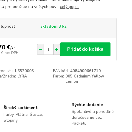
itu pre použitie na veľkých pov...
celý popis
tupnosť
skladom 3 ks
70 €
/
ks
Pridať do košíka
 €
bez DPH
roduktu:
L6520005
EAN kód:
4084900661710
a/Značka:
LYRA
Farba:
005 Cadmium Yellow
Lemon
Rýchle dodanie
Široký sortiment
Spoľahlivé a pohodlné
Farby, Plátna, Štetce,
doručovanie cez
Stojany
Packetu