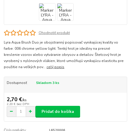
Ohodnotiť produkt
Lyra Aqua Brush Duo je obojstranný popisovač vynikajúcej kvality vo
farbe: 006 chrome yellow light. Tenký hrot je ideálny na presné
kreslenie vzorov alebo vytváranie obrysov a detailov. Štetcový hrot je
vyrobený s nylónových vlákien, ktoré umožňujú vynikajúcu elasticitu pre
použitie na veľkých pov...
celý popis
Dostupnosť
Skladom 3 ks
2,70 €
/
ks
2,20 €
bez DPH
Pridať do košíka
Číslo produktu:
L6520006