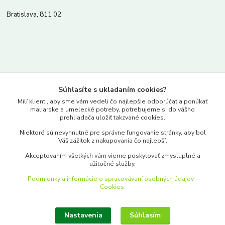
Bratislava, 811 02
Kontakty
Súhlasíte s ukladaním cookies?
www.merkantil.sk
Milí klienti, aby sme vám vedeli čo najlepšie odporúčať a ponúkať
maliarske a umelecké potreby, potrebujeme si do vášho
prehliadača uložiť takzvané cookies.
0903 233 443
Niektoré sú nevyhnutné pre správne fungovanie stránky, aby bol
Pondelok-Piatok: 9.00-17.00hod.
Váš zážitok z nakupovania čo najlepší.
objednavky@merkantil-obchod.sk
Akceptovaním všetkých vám vieme poskytovať zmysluplné a
užitočné služby.
Podmienky a informácie o spracovávaní osobných údajov -
Cookies.
Nastavenia
Súhlasím
Upraviť zber cookies.