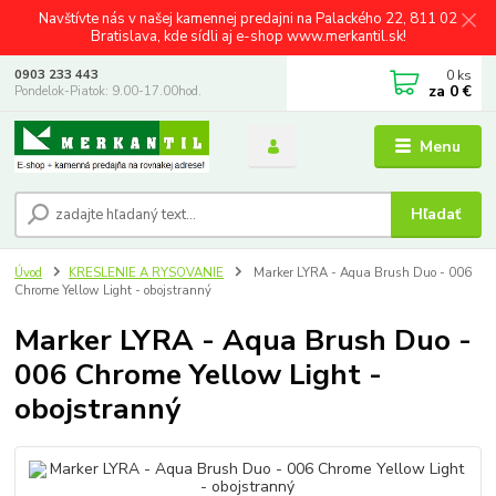
Navštívte nás v našej kamennej predajni na Palackého 22, 811 02
Bratislava, kde sídli aj e-shop www.merkantil.sk!
0
ks
0903 233 443
za
0 €
Pondelok-Piatok: 9.00-17.00hod.
Menu
Hľadať
Úvod
KRESLENIE A RYSOVANIE
Marker LYRA - Aqua Brush Duo - 006
Chrome Yellow Light - obojstranný
Marker LYRA - Aqua Brush Duo -
006 Chrome Yellow Light -
obojstranný