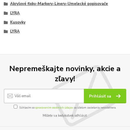
Akrylové fixky-Markery-Linery-Umelecké popisovače
LYRA
Kusovky
LYRA
Nepremeškajte novinky, akcie a
zľavy!
Prihlásiť sa
Súhlasím so
spracovaním osobných údajov
za účelom zasielania newslettera.
Môžete sa kedykoľvek odhlásiť.