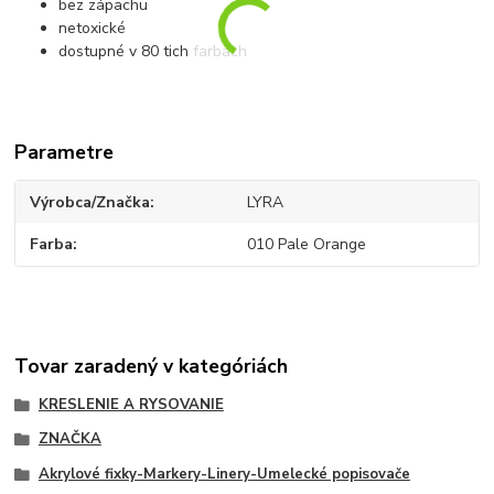
bez zápachu
netoxické
dostupné v 80 tich farbách
Parametre
Výrobca/Značka
LYRA
Farba
010 Pale Orange
Tovar zaradený v kategóriách
KRESLENIE A RYSOVANIE
ZNAČKA
Akrylové fixky-Markery-Linery-Umelecké popisovače