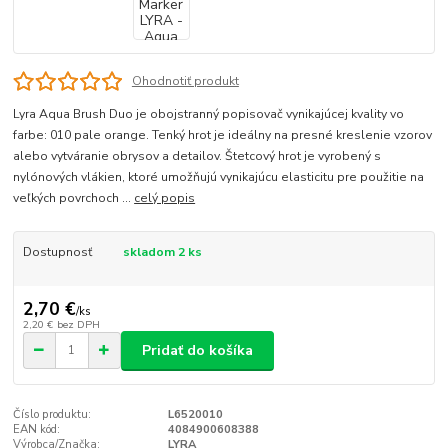
Ohodnotiť produkt
Lyra Aqua Brush Duo je obojstranný popisovač vynikajúcej kvality vo
farbe: 010 pale orange. Tenký hrot je ideálny na presné kreslenie vzorov
alebo vytváranie obrysov a detailov. Štetcový hrot je vyrobený s
nylónových vlákien, ktoré umožňujú vynikajúcu elasticitu pre použitie na
veľkých povrchoch ...
celý popis
Dostupnosť
skladom 2 ks
2,70 €
/
ks
2,20 €
bez DPH
Pridať do košíka
Číslo produktu:
L6520010
EAN kód:
4084900608388
Výrobca/Značka:
LYRA