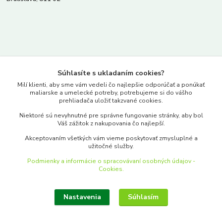
Kontakty
Súhlasíte s ukladaním cookies?
www.merkantil.sk
Milí klienti, aby sme vám vedeli čo najlepšie odporúčať a ponúkať
maliarske a umelecké potreby, potrebujeme si do vášho
prehliadača uložiť takzvané cookies.
0903 233 443
Niektoré sú nevyhnutné pre správne fungovanie stránky, aby bol
Pondelok-Piatok: 9.00-17.00hod.
Váš zážitok z nakupovania čo najlepší.
objednavky@merkantil-obchod.sk
Akceptovaním všetkých vám vieme poskytovať zmysluplné a
užitočné služby.
Podmienky a informácie o spracovávaní osobných údajov -
Cookies.
Nastavenia
Súhlasím
Upraviť zber cookies.