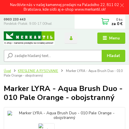
Navštívte nás v našej kamennej predajni na Palackého 22, 811 02
Bratislava, kde sídli aj e-shop www.merkantil.sk!
0
ks
0903 233 443
za
0 €
Pondelok-Piatok: 9.00-17.00hod.
Menu
Hľadať
Úvod
KRESLENIE A RYSOVANIE
Marker LYRA - Aqua Brush Duo - 010
Pale Orange - obojstranný
Marker LYRA - Aqua Brush Duo -
010 Pale Orange - obojstranný