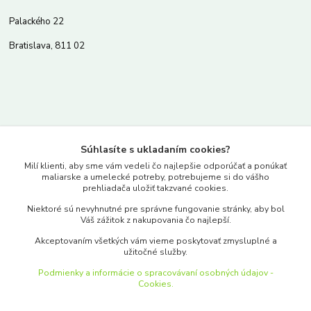
Palackého 22
Bratislava, 811 02
Kontakty
Súhlasíte s ukladaním cookies?
www.merkantil.sk
Milí klienti, aby sme vám vedeli čo najlepšie odporúčať a ponúkať
maliarske a umelecké potreby, potrebujeme si do vášho
prehliadača uložiť takzvané cookies.
0903 233 443
Niektoré sú nevyhnutné pre správne fungovanie stránky, aby bol
Pondelok-Piatok: 9.00-17.00hod.
Váš zážitok z nakupovania čo najlepší.
objednavky@merkantil-obchod.sk
Akceptovaním všetkých vám vieme poskytovať zmysluplné a
užitočné služby.
Podmienky a informácie o spracovávaní osobných údajov -
Cookies.