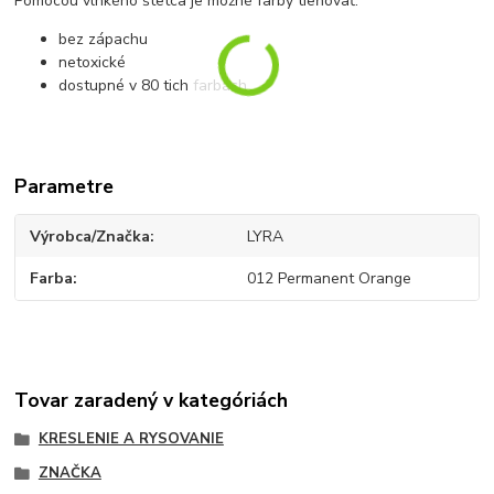
Pomocou vlhkého štetca je možné farby tieňovať.
bez zápachu
netoxické
dostupné v 80 tich farbách
Parametre
Výrobca/Značka
LYRA
Farba
012 Permanent Orange
Tovar zaradený v kategóriách
KRESLENIE A RYSOVANIE
ZNAČKA