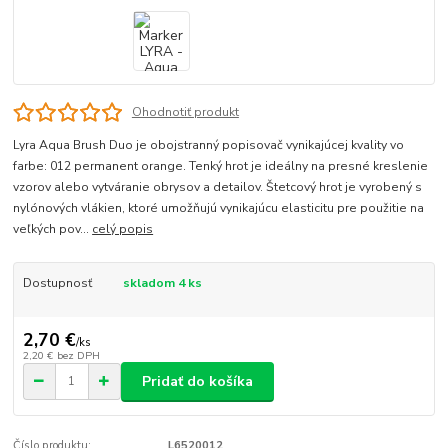
Ohodnotiť produkt
Lyra Aqua Brush Duo je obojstranný popisovač vynikajúcej kvality vo
farbe: 012 permanent orange. Tenký hrot je ideálny na presné kreslenie
vzorov alebo vytváranie obrysov a detailov. Štetcový hrot je vyrobený s
nylónových vlákien, ktoré umožňujú vynikajúcu elasticitu pre použitie na
veľkých pov...
celý popis
Dostupnosť
skladom 4 ks
2,70 €
/
ks
2,20 €
bez DPH
Pridať do košíka
Číslo produktu:
L6520012