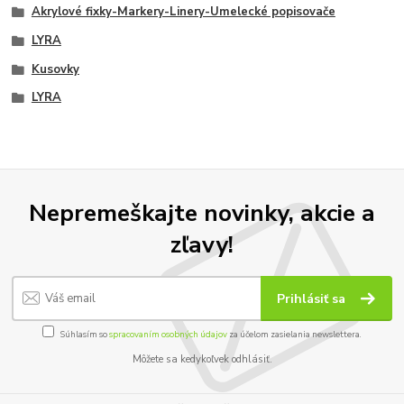
Akrylové fixky-Markery-Linery-Umelecké popisovače
LYRA
Kusovky
LYRA
Nepremeškajte novinky, akcie a
zľavy!
Prihlásiť sa
Súhlasím so
spracovaním osobných údajov
za účelom zasielania newslettera.
Môžete sa kedykoľvek odhlásiť.