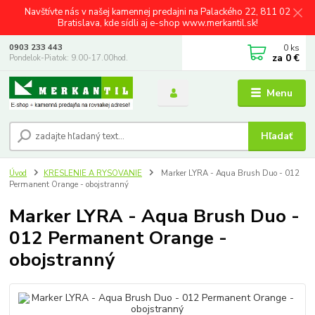
Navštívte nás v našej kamennej predajni na Palackého 22, 811 02
Bratislava, kde sídli aj e-shop www.merkantil.sk!
0
ks
0903 233 443
za
0 €
Pondelok-Piatok: 9.00-17.00hod.
Menu
Hľadať
Úvod
KRESLENIE A RYSOVANIE
Marker LYRA - Aqua Brush Duo - 012
Permanent Orange - obojstranný
Marker LYRA - Aqua Brush Duo -
012 Permanent Orange -
obojstranný