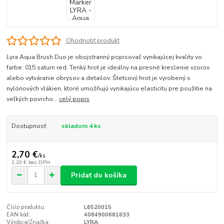
Ohodnotiť produkt
Lyra Aqua Brush Duo je obojstranný popisovač vynikajúcej kvality vo
farbe: 015 saturn red. Tenký hrot je ideálny na presné kreslenie vzorov
alebo vytváranie obrysov a detailov. Štetcový hrot je vyrobený s
nylónových vlákien, ktoré umožňujú vynikajúcu elasticitu pre použitie na
veľkých povrcho...
celý popis
Dostupnosť
skladom 4 ks
2,70 €
/
ks
2,20 €
bez DPH
Pridať do košíka
Číslo produktu:
L6520015
EAN kód:
4084900661833
Výrobca/Značka:
LYRA