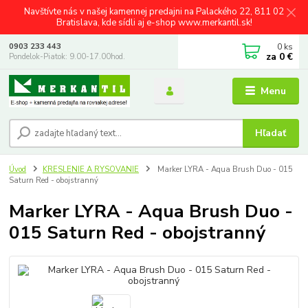
Navštívte nás v našej kamennej predajni na Palackého 22, 811 02
Bratislava, kde sídli aj e-shop www.merkantil.sk!
0
ks
0903 233 443
za
0 €
Pondelok-Piatok: 9.00-17.00hod.
Menu
Hľadať
Úvod
KRESLENIE A RYSOVANIE
Marker LYRA - Aqua Brush Duo - 015
Saturn Red - obojstranný
Marker LYRA - Aqua Brush Duo -
015 Saturn Red - obojstranný