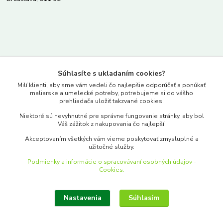
Kontakty
Súhlasíte s ukladaním cookies?
www.merkantil.sk
Milí klienti, aby sme vám vedeli čo najlepšie odporúčať a ponúkať
maliarske a umelecké potreby, potrebujeme si do vášho
prehliadača uložiť takzvané cookies.
0903 233 443
Niektoré sú nevyhnutné pre správne fungovanie stránky, aby bol
Pondelok-Piatok: 9.00-17.00hod.
Váš zážitok z nakupovania čo najlepší.
objednavky@merkantil-obchod.sk
Akceptovaním všetkých vám vieme poskytovať zmysluplné a
užitočné služby.
Podmienky a informácie o spracovávaní osobných údajov -
Cookies.
Nastavenia
Súhlasím
Upraviť zber cookies.