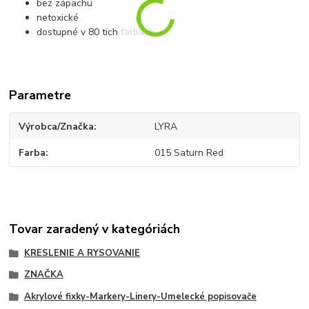
bez zápachu
netoxické
dostupné v 80 tich farbách
Parametre
Výrobca/Značka
LYRA
Farba
015 Saturn Red
Tovar zaradený v kategóriách
KRESLENIE A RYSOVANIE
ZNAČKA
Akrylové fixky-Markery-Linery-Umelecké popisovače