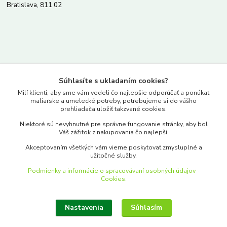
Bratislava, 811 02
Kontakty
Súhlasíte s ukladaním cookies?
www.merkantil.sk
Milí klienti, aby sme vám vedeli čo najlepšie odporúčať a ponúkať
maliarske a umelecké potreby, potrebujeme si do vášho
prehliadača uložiť takzvané cookies.
0903 233 443
Niektoré sú nevyhnutné pre správne fungovanie stránky, aby bol
Pondelok-Piatok: 9.00-17.00hod.
Váš zážitok z nakupovania čo najlepší.
objednavky@merkantil-obchod.sk
Akceptovaním všetkých vám vieme poskytovať zmysluplné a
užitočné služby.
Podmienky a informácie o spracovávaní osobných údajov -
Cookies.
Nastavenia
Súhlasím
Upraviť zber cookies.