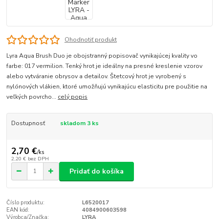
Ohodnotiť produkt
Lyra Aqua Brush Duo je obojstranný popisovač vynikajúcej kvality vo
farbe: 017 vermilion. Tenký hrot je ideálny na presné kreslenie vzorov
alebo vytváranie obrysov a detailov. Štetcový hrot je vyrobený s
nylónových vlákien, ktoré umožňujú vynikajúcu elasticitu pre použitie na
veľkých povrcho...
celý popis
Dostupnosť
skladom 3 ks
2,70 €
/
ks
2,20 €
bez DPH
Pridať do košíka
Číslo produktu:
L6520017
EAN kód:
4084900603598
Výrobca/Značka:
LYRA