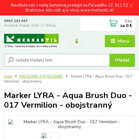
Navštívte nás v našej kamennej predajni na Palackého 22, 811 02
Bratislava, kde sídli aj e-shop www.merkantil.sk!
0
ks
0903 233 443
za
0 €
Pondelok-Piatok: 9.00-17.00hod.
Menu
Hľadať
Úvod
KRESLENIE A RYSOVANIE
Marker LYRA - Aqua Brush Duo - 017
Vermilion - obojstranný
Marker LYRA - Aqua Brush Duo -
017 Vermilion - obojstranný