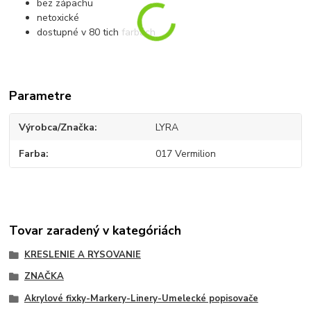
bez zápachu
netoxické
dostupné v 80 tich farbách
Parametre
Výrobca/Značka
LYRA
Farba
017 Vermilion
Tovar zaradený v kategóriách
KRESLENIE A RYSOVANIE
ZNAČKA
Akrylové fixky-Markery-Linery-Umelecké popisovače