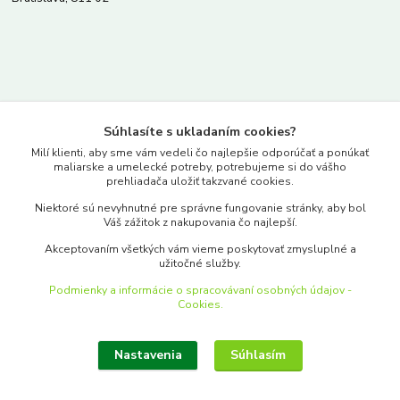
Kontakty
Súhlasíte s ukladaním cookies?
www.merkantil.sk
Milí klienti, aby sme vám vedeli čo najlepšie odporúčať a ponúkať
maliarske a umelecké potreby, potrebujeme si do vášho
prehliadača uložiť takzvané cookies.
0903 233 443
Niektoré sú nevyhnutné pre správne fungovanie stránky, aby bol
Pondelok-Piatok: 9.00-17.00hod.
Váš zážitok z nakupovania čo najlepší.
objednavky@merkantil-obchod.sk
Akceptovaním všetkých vám vieme poskytovať zmysluplné a
užitočné služby.
Podmienky a informácie o spracovávaní osobných údajov -
Cookies.
Nastavenia
Súhlasím
Upraviť zber cookies.