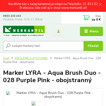
Navštívte nás v našej kamennej predajni na Palackého 22, 811 02
Bratislava, kde sídli aj e-shop www.merkantil.sk!
0
ks
0903 233 443
za
0 €
Pondelok-Piatok: 9.00-17.00hod.
Menu
Hľadať
Úvod
KRESLENIE A RYSOVANIE
Marker LYRA - Aqua Brush Duo - 028
Purple Pink - obojstranný
Marker LYRA - Aqua Brush Duo -
028 Purple Pink - obojstranný