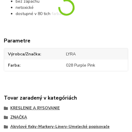
bez zápachu
netoxické
dostupné v 80 tich farbách
Parametre
Výrobca/Značka
LYRA
Farba
028 Purple Pink
Tovar zaradený v kategóriách
KRESLENIE A RYSOVANIE
ZNAČKA
Akrylové fixky-Markery-Linery-Umelecké popisovače