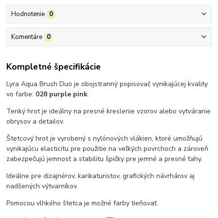
Hodnotenie
0
Komentáre
0
Kompletné špecifikácie
Lyra Aqua Brush Duo je obojstranný popisovač vynikajúcej kvality
vo farbe:
028 purple pink
.
Tenký hrot je ideálny na presné kreslenie vzorov alebo vytváranie
obrysov a detailov.
Štetcový hrot je vyrobený s nylónových vlákien, ktoré umožňujú
vynikajúcu elasticitu pre použitie na veľkých povrchoch a zároveň
zabezpečujú jemnosť a stabilitu špičky pre jemné a presné ťahy.
Ideálne pre dizajnérov, karikaturistov, grafických návrhárov aj
nadšených výtvarníkov.
Pomocou vlhkého štetca je možné farby tieňovať.