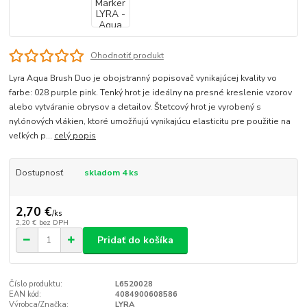
Ohodnotiť produkt
Lyra Aqua Brush Duo je obojstranný popisovač vynikajúcej kvality vo
farbe: 028 purple pink. Tenký hrot je ideálny na presné kreslenie vzorov
alebo vytváranie obrysov a detailov. Štetcový hrot je vyrobený s
nylónových vlákien, ktoré umožňujú vynikajúcu elasticitu pre použitie na
veľkých p...
celý popis
Dostupnosť
skladom 4 ks
2,70 €
/
ks
2,20 €
bez DPH
Pridať do košíka
Číslo produktu:
L6520028
EAN kód:
4084900608586
Výrobca/Značka:
LYRA