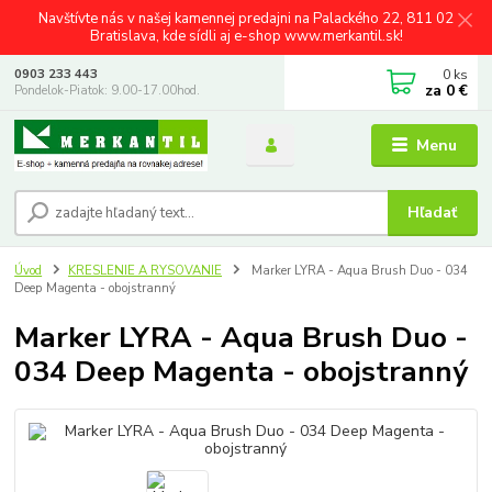
Navštívte nás v našej kamennej predajni na Palackého 22, 811 02
Bratislava, kde sídli aj e-shop www.merkantil.sk!
0
ks
0903 233 443
za
0 €
Pondelok-Piatok: 9.00-17.00hod.
Menu
Hľadať
Úvod
KRESLENIE A RYSOVANIE
Marker LYRA - Aqua Brush Duo - 034
Deep Magenta - obojstranný
Marker LYRA - Aqua Brush Duo -
034 Deep Magenta - obojstranný