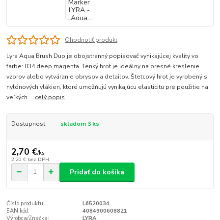
Ohodnotiť produkt
Lyra Aqua Brush Duo je obojstranný popisovač vynikajúcej kvality vo
farbe: 034 deep magenta. Tenký hrot je ideálny na presné kreslenie
vzorov alebo vytváranie obrysov a detailov. Štetcový hrot je vyrobený s
nylónových vlákien, ktoré umožňujú vynikajúcu elasticitu pre použitie na
veľkých ...
celý popis
Dostupnosť
skladom 3 ks
2,70 €
/
ks
2,20 €
bez DPH
Pridať do košíka
Číslo produktu:
L6520034
EAN kód:
4084900608821
Výrobca/Značka:
LYRA