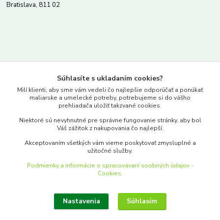
Bratislava, 811 02
Kontakty
Súhlasíte s ukladaním cookies?
www.merkantil.sk
Milí klienti, aby sme vám vedeli čo najlepšie odporúčať a ponúkať
maliarske a umelecké potreby, potrebujeme si do vášho
prehliadača uložiť takzvané cookies.
0903 233 443
Niektoré sú nevyhnutné pre správne fungovanie stránky, aby bol
Pondelok-Piatok: 9.00-17.00hod.
Váš zážitok z nakupovania čo najlepší.
objednavky@merkantil-obchod.sk
Akceptovaním všetkých vám vieme poskytovať zmysluplné a
užitočné služby.
Podmienky a informácie o spracovávaní osobných údajov -
Cookies.
Nastavenia
Súhlasím
Upraviť zber cookies.