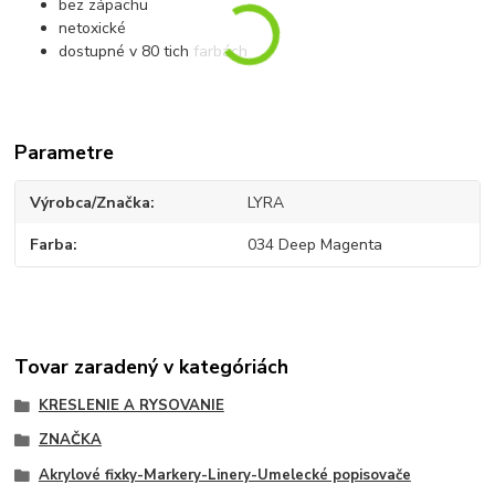
bez zápachu
netoxické
dostupné v 80 tich farbách
Parametre
Výrobca/Značka
LYRA
Farba
034 Deep Magenta
Tovar zaradený v kategóriách
KRESLENIE A RYSOVANIE
ZNAČKA
Akrylové fixky-Markery-Linery-Umelecké popisovače