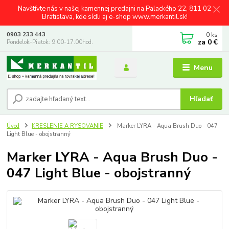
Navštívte nás v našej kamennej predajni na Palackého 22, 811 02
Bratislava, kde sídli aj e-shop www.merkantil.sk!
0
ks
0903 233 443
za
0 €
Pondelok-Piatok: 9.00-17.00hod.
Menu
Hľadať
Úvod
KRESLENIE A RYSOVANIE
Marker LYRA - Aqua Brush Duo - 047
Light Blue - obojstranný
Marker LYRA - Aqua Brush Duo -
047 Light Blue - obojstranný