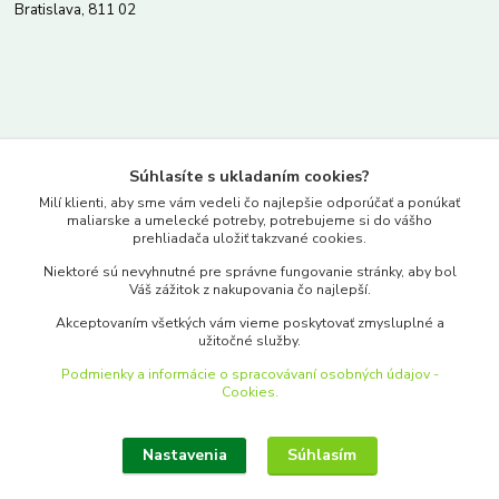
Bratislava, 811 02
Kontakty
Súhlasíte s ukladaním cookies?
www.merkantil.sk
Milí klienti, aby sme vám vedeli čo najlepšie odporúčať a ponúkať
maliarske a umelecké potreby, potrebujeme si do vášho
prehliadača uložiť takzvané cookies.
0903 233 443
Niektoré sú nevyhnutné pre správne fungovanie stránky, aby bol
Pondelok-Piatok: 9.00-17.00hod.
Váš zážitok z nakupovania čo najlepší.
objednavky@merkantil-obchod.sk
Akceptovaním všetkých vám vieme poskytovať zmysluplné a
užitočné služby.
Podmienky a informácie o spracovávaní osobných údajov -
Cookies.
Nastavenia
Súhlasím
Upraviť zber cookies.