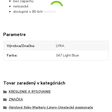
bez zápachu
netoxické
dostupné v 80 tich farbách
Parametre
Výrobca/Značka
LYRA
Farba
047 Light Blue
Tovar zaradený v kategóriách
KRESLENIE A RYSOVANIE
ZNAČKA
Akrylové fixky-Markery-Linery-Umelecké popisovače