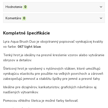
Hodnotenie
0
Komentáre
0
Kompletné špecifikácie
Lyra Aqua Brush Duo je obojstranný popisovač vynikajúcej kvality
vo farbe:
047 light blue
.
Tenký hrot je ideálny na presné kreslenie vzorov alebo vytváranie
obrysov a detailov.
Štetcový hrot je vyrobený s nylónových vlákien, ktoré umožňujú
vynikajúcu elasticitu pre použitie na veľkých povrchoch a zároveň
zabezpečujú jemnosť a stabilitu špičky pre jemné a presné ťahy.
Ideálne pre dizajnérov, karikaturistov, grafických návrhárov aj
nadšených výtvarníkov.
Pomocou vlhkého štetca je možné farby tieňovať.