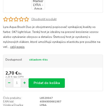
Ohodnotiť produkt
Lyra Aqua Brush Duo je obojstranný popisovač vynikajúcej kvality vo
farbe: 047 light blue. Tenký hrot je ideálny na presné kreslenie vzorov
alebo vytváranie obrysov a detailov. Štetcový hrot je vyrobený s
nylónových vlákien, ktoré umožňujú vynikajúcu elasticitu pre použitie na
veľ...
celý popis
Dostupnosť
skladom 4 ks
2,70 €
/
ks
2,20 €
bez DPH
Pridať do košíka
Číslo produktu:
L6520047
EAN kód:
4084900661987
Výrobca/Značka:
LYRA