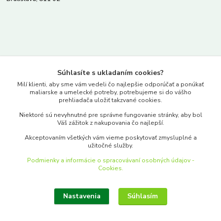
Kontakty
Súhlasíte s ukladaním cookies?
www.merkantil.sk
Milí klienti, aby sme vám vedeli čo najlepšie odporúčať a ponúkať
maliarske a umelecké potreby, potrebujeme si do vášho
prehliadača uložiť takzvané cookies.
0903 233 443
Niektoré sú nevyhnutné pre správne fungovanie stránky, aby bol
Pondelok-Piatok: 9.00-17.00hod.
Váš zážitok z nakupovania čo najlepší.
objednavky@merkantil-obchod.sk
Akceptovaním všetkých vám vieme poskytovať zmysluplné a
užitočné služby.
Podmienky a informácie o spracovávaní osobných údajov -
Cookies.
Nastavenia
Súhlasím
Upraviť zber cookies.