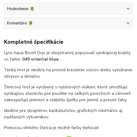
Hodnotenie
0
Komentáre
0
Kompletné špecifikácie
Lyra Aqua Brush Duo je obojstranný popisovač vynikajúcej kvality
vo farbe:
049 oriental blue
.
Tenký hrot je ideálny na presné kreslenie vzorov alebo vytváranie
obrysov a detailov.
Štetcový hrot je vyrobený s nylónových vlákien, ktoré umožňujú
vynikajúcu elasticitu pre použitie na veľkých povrchoch a zároveň
zabezpečujú jemnosť a stabilitu špičky pre jemné a presné ťahy.
Ideálne pre dizajnérov, karikaturistov, grafických návrhárov aj
nadšených výtvarníkov.
Pomocou vlhkého štetca je možné farby tieňovať.