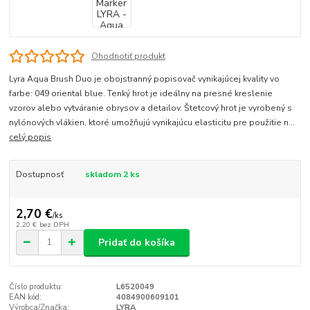
Ohodnotiť produkt
Lyra Aqua Brush Duo je obojstranný popisovač vynikajúcej kvality vo
farbe: 049 oriental blue. Tenký hrot je ideálny na presné kreslenie
vzorov alebo vytváranie obrysov a detailov. Štetcový hrot je vyrobený s
nylónových vlákien, ktoré umožňujú vynikajúcu elasticitu pre použitie n...
celý popis
Dostupnosť
skladom 2 ks
2,70 €
/
ks
2,20 €
bez DPH
Pridať do košíka
Číslo produktu:
L6520049
EAN kód:
4084900609101
Výrobca/Značka:
LYRA