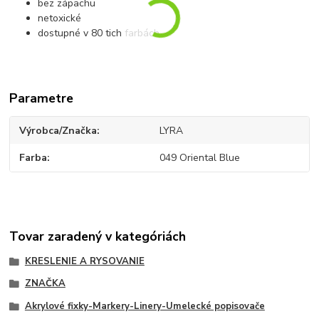
bez zápachu
netoxické
dostupné v 80 tich farbách
Parametre
Výrobca/Značka
LYRA
Farba
049 Oriental Blue
Tovar zaradený v kategóriách
KRESLENIE A RYSOVANIE
ZNAČKA
Akrylové fixky-Markery-Linery-Umelecké popisovače