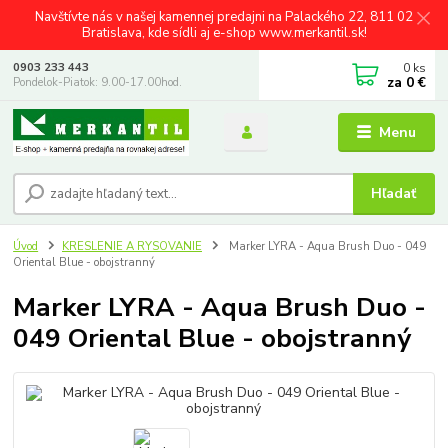
Navštívte nás v našej kamennej predajni na Palackého 22, 811 02
Bratislava, kde sídli aj e-shop www.merkantil.sk!
0
ks
0903 233 443
za
0 €
Pondelok-Piatok: 9.00-17.00hod.
Menu
Hľadať
Úvod
KRESLENIE A RYSOVANIE
Marker LYRA - Aqua Brush Duo - 049
Oriental Blue - obojstranný
Marker LYRA - Aqua Brush Duo -
049 Oriental Blue - obojstranný