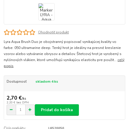
Ohodnotiť produkt
Lyra Aqua Brush Duo je obojstranný popisovač vynikajúcej kvality vo
farbe: 050 ultramarine deep. Tenký hrot je ideálny na presné kreslenie
vzorov alebo vytváranie obrysov a detailov. Štetcový hrot je vyrobený s
nylónových vlákien, ktoré umožňujú vynikajúcu elasticitu pre použit...
celý
popis
Dostupnosť
skladom 4 ks
2,70 €
/
ks
2,20 €
bez DPH
Pridať do košíka
Číslo produktu:
L6520050