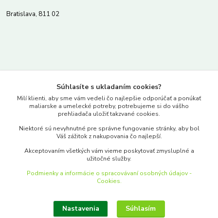
Bratislava, 811 02
Kontakty
Súhlasíte s ukladaním cookies?
www.merkantil.sk
Milí klienti, aby sme vám vedeli čo najlepšie odporúčať a ponúkať
maliarske a umelecké potreby, potrebujeme si do vášho
prehliadača uložiť takzvané cookies.
0903 233 443
Niektoré sú nevyhnutné pre správne fungovanie stránky, aby bol
Pondelok-Piatok: 9.00-17.00hod.
Váš zážitok z nakupovania čo najlepší.
objednavky@merkantil-obchod.sk
Akceptovaním všetkých vám vieme poskytovať zmysluplné a
užitočné služby.
Podmienky a informácie o spracovávaní osobných údajov -
Cookies.
Nastavenia
Súhlasím
Upraviť zber cookies.