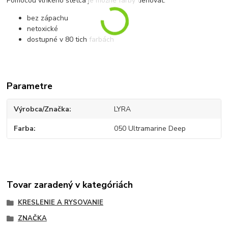
Pomocou vlhkého štetca je možné farby tieňovať.
bez zápachu
netoxické
dostupné v 80 tich farbách
Parametre
Výrobca/Značka
LYRA
Farba
050 Ultramarine Deep
Tovar zaradený v kategóriách
KRESLENIE A RYSOVANIE
ZNAČKA