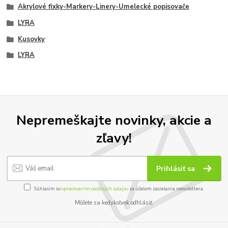
Akrylové fixky-Markery-Linery-Umelecké popisovače
LYRA
Kusovky
LYRA
Nepremeškajte novinky, akcie a
zľavy!
Prihlásiť sa
Súhlasím so
spracovaním osobných údajov
za účelom zasielania newslettera.
Môžete sa kedykoľvek odhlásiť.