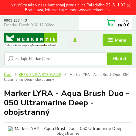
Navštívte nás v našej kamennej predajni na Palackého 22, 811 02
Bratislava, kde sídli aj e-shop www.merkantil.sk!
0
ks
0903 233 443
za
0 €
Pondelok-Piatok: 9.00-17.00hod.
Menu
Hľadať
Úvod
KRESLENIE A RYSOVANIE
Marker LYRA - Aqua Brush Duo - 050
Ultramarine Deep - obojstranný
Marker LYRA - Aqua Brush Duo -
050 Ultramarine Deep -
obojstranný