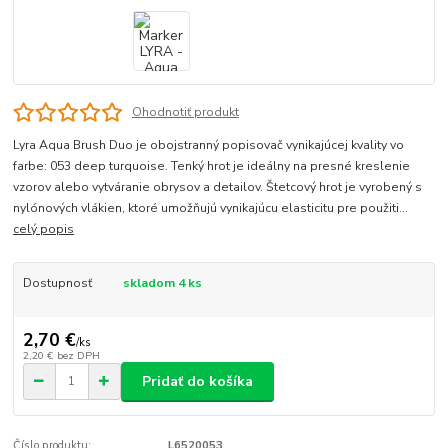
Ohodnotiť produkt
Lyra Aqua Brush Duo je obojstranný popisovač vynikajúcej kvality vo
farbe: 053 deep turquoise. Tenký hrot je ideálny na presné kreslenie
vzorov alebo vytváranie obrysov a detailov. Štetcový hrot je vyrobený s
nylónových vlákien, ktoré umožňujú vynikajúcu elasticitu pre použiti...
celý popis
Dostupnosť
skladom 4 ks
2,70 €
/
ks
2,20 €
bez DPH
Pridať do košíka
Číslo produktu:
L6520053