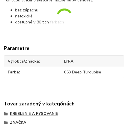
Pomocou vlhkého štetca je možné farby tieňovať.
bez zápachu
netoxické
dostupné v 80 tich farbách
Parametre
Výrobca/Značka
LYRA
Farba
053 Deep Turquoise
Tovar zaradený v kategóriách
KRESLENIE A RYSOVANIE
ZNAČKA