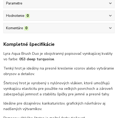
Parametre
Hodnotenie
0
Komentáre
0
Kompletné špecifikácie
Lyra Aqua Brush Duo je obojstranný popisovač vynikajúcej kvality
vo farbe:
053 deep turquoise
.
Tenký hrot je ideálny na presné kreslenie vzorov alebo vytváranie
obrysov a detailov.
Štetcový hrot je vyrobený s nylónových vlákien, ktoré umožňujú
vynikajúcu elasticitu pre použitie na veľkých povrchoch a zároveň
zabezpečujú jemnosť a stabilitu špičky pre jemné a presné ťahy.
Ideálne pre dizajnérov, karikaturistov, grafických návrhárov aj
nadšených výtvarníkov.