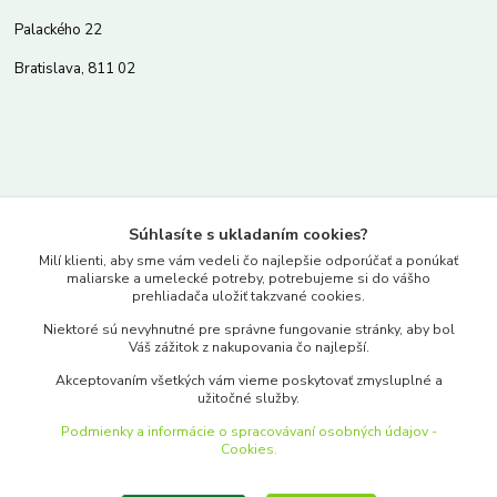
Palackého 22
Bratislava, 811 02
Kontakty
Súhlasíte s ukladaním cookies?
www.merkantil.sk
Milí klienti, aby sme vám vedeli čo najlepšie odporúčať a ponúkať
maliarske a umelecké potreby, potrebujeme si do vášho
prehliadača uložiť takzvané cookies.
0903 233 443
Niektoré sú nevyhnutné pre správne fungovanie stránky, aby bol
Pondelok-Piatok: 9.00-17.00hod.
Váš zážitok z nakupovania čo najlepší.
objednavky@merkantil-obchod.sk
Akceptovaním všetkých vám vieme poskytovať zmysluplné a
užitočné služby.
Podmienky a informácie o spracovávaní osobných údajov -
Cookies.