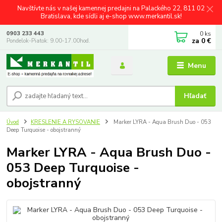
Navštívte nás v našej kamennej predajni na Palackého 22, 811 02
Bratislava, kde sídli aj e-shop www.merkantil.sk!
0
ks
0903 233 443
za
0 €
Pondelok-Piatok: 9.00-17.00hod.
Menu
Hľadať
Úvod
KRESLENIE A RYSOVANIE
Marker LYRA - Aqua Brush Duo - 053
Deep Turquoise - obojstranný
Marker LYRA - Aqua Brush Duo -
053 Deep Turquoise -
obojstranný