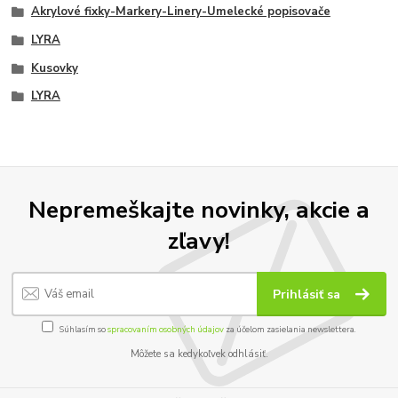
Akrylové fixky-Markery-Linery-Umelecké popisovače
LYRA
Kusovky
LYRA
Nepremeškajte novinky, akcie a
zľavy!
Prihlásiť sa
Súhlasím so
spracovaním osobných údajov
za účelom zasielania newslettera.
Môžete sa kedykoľvek odhlásiť.