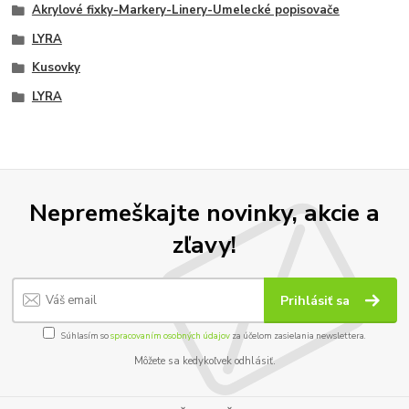
Akrylové fixky-Markery-Linery-Umelecké popisovače
LYRA
Kusovky
LYRA
Nepremeškajte novinky, akcie a
zľavy!
Prihlásiť sa
Súhlasím so
spracovaním osobných údajov
za účelom zasielania newslettera.
Môžete sa kedykoľvek odhlásiť.