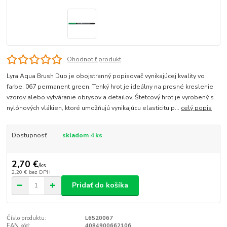
Ohodnotiť produkt
Lyra Aqua Brush Duo je obojstranný popisovač vynikajúcej kvality vo
farbe: 067 permanent green. Tenký hrot je ideálny na presné kreslenie
vzorov alebo vytváranie obrysov a detailov. Štetcový hrot je vyrobený s
nylónových vlákien, ktoré umožňujú vynikajúcu elasticitu p...
celý popis
Dostupnosť
skladom 4 ks
2,70 €
/
ks
2,20 €
bez DPH
Pridať do košíka
Číslo produktu:
L6520067
EAN kód:
4084900662106