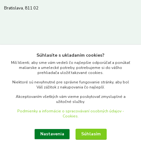
Bratislava, 811 02
Kontakty
Súhlasíte s ukladaním cookies?
www.merkantil.sk
Milí klienti, aby sme vám vedeli čo najlepšie odporúčať a ponúkať
maliarske a umelecké potreby, potrebujeme si do vášho
prehliadača uložiť takzvané cookies.
0903 233 443
Niektoré sú nevyhnutné pre správne fungovanie stránky, aby bol
Pondelok-Piatok: 9.00-17.00hod.
Váš zážitok z nakupovania čo najlepší.
objednavky@merkantil-obchod.sk
Akceptovaním všetkých vám vieme poskytovať zmysluplné a
užitočné služby.
Podmienky a informácie o spracovávaní osobných údajov -
Cookies.
Nastavenia
Súhlasím
Upraviť zber cookies.