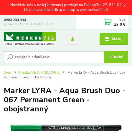
Navštívte nás v našej kamennej predajni na Palackého 22, 811 02
Bratislava, kde sídli aj e-shop www.merkantil.sk!
0
ks
0903 233 443
za
0 €
Pondelok-Piatok: 9.00-17.00hod.
Menu
Hľadať
Úvod
KRESLENIE A RYSOVANIE
Marker LYRA - Aqua Brush Duo - 067
Permanent Green - obojstranný
Marker LYRA - Aqua Brush Duo -
067 Permanent Green -
obojstranný