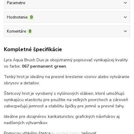
Parametre
Hodnotenie
0
Komentáre
0
Kompletné špecifikácie
Lyra Aqua Brush Duo je obojstranný popisovač vynikajúcej kvality
vo farbe:
067 permanent green
.
Tenký hrot je ideálny na presné kreslenie vzorov alebo vytváranie
obrysov a detailov.
Štetcový hrot je vyrobený s nylónových vlákien, ktoré umožňujú
vynikajúcu elasticitu pre použitie na veľkých povrchoch a zároveň
zabezpečujú jemnosť a stabilitu špičky pre jemné a presné ťahy.
Ideálne pre dizajnérov, karikaturistov, grafických návrhárov aj
nadšených výtvarníkov.
Pomocou vlhkého štetca je možné farby tieňovať.