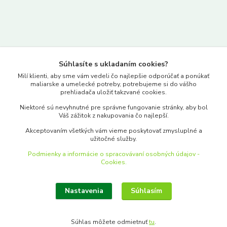
Kontakty
Súhlasíte s ukladaním cookies?
www.merkantil.sk
Milí klienti, aby sme vám vedeli čo najlepšie odporúčať a ponúkať
maliarske a umelecké potreby, potrebujeme si do vášho
prehliadača uložiť takzvané cookies.
0903 233 443
Niektoré sú nevyhnutné pre správne fungovanie stránky, aby bol
Pondelok-Piatok: 9.00-17.00hod.
Váš zážitok z nakupovania čo najlepší.
objednavky@merkantil-obchod.sk
Akceptovaním všetkých vám vieme poskytovať zmysluplné a
užitočné služby.
Podmienky a informácie o spracovávaní osobných údajov -
Cookies.
Nastavenia
Súhlasím
Upraviť zber cookies.
Súhlas môžete odmietnuť
tu
.