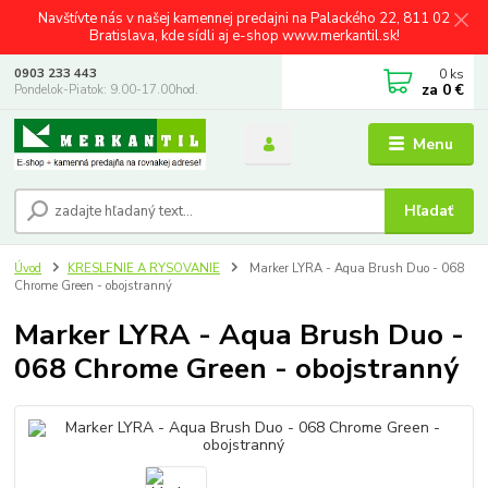
Navštívte nás v našej kamennej predajni na Palackého 22, 811 02
Bratislava, kde sídli aj e-shop www.merkantil.sk!
0
ks
0903 233 443
za
0 €
Pondelok-Piatok: 9.00-17.00hod.
Menu
Hľadať
Úvod
KRESLENIE A RYSOVANIE
Marker LYRA - Aqua Brush Duo - 068
Chrome Green - obojstranný
Marker LYRA - Aqua Brush Duo -
068 Chrome Green - obojstranný