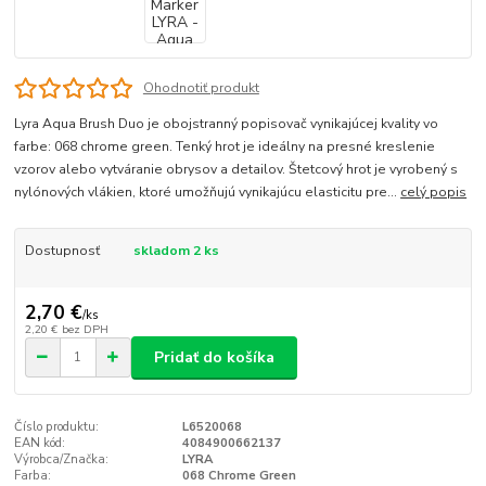
Ohodnotiť produkt
Lyra Aqua Brush Duo je obojstranný popisovač vynikajúcej kvality vo
farbe: 068 chrome green. Tenký hrot je ideálny na presné kreslenie
vzorov alebo vytváranie obrysov a detailov. Štetcový hrot je vyrobený s
nylónových vlákien, ktoré umožňujú vynikajúcu elasticitu pre...
celý popis
Dostupnosť
skladom 2 ks
2,70 €
/
ks
2,20 €
bez DPH
Pridať do košíka
Číslo produktu:
L6520068
EAN kód:
4084900662137
Výrobca/Značka:
LYRA
Farba:
068 Chrome Green