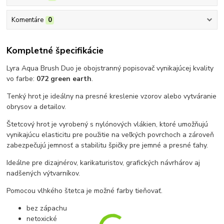
Komentáre
0
Kompletné špecifikácie
Lyra Aqua Brush Duo je obojstranný popisovač vynikajúcej kvality
vo farbe:
072 green earth
.
Tenký hrot je ideálny na presné kreslenie vzorov alebo vytváranie
obrysov a detailov.
Štetcový hrot je vyrobený s nylónových vlákien, ktoré umožňujú
vynikajúcu elasticitu pre použitie na veľkých povrchoch a zároveň
zabezpečujú jemnosť a stabilitu špičky pre jemné a presné ťahy.
Ideálne pre dizajnérov, karikaturistov, grafických návrhárov aj
nadšených výtvarníkov.
Pomocou vlhkého štetca je možné farby tieňovať.
bez zápachu
netoxické