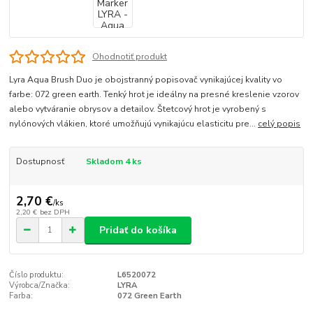
Ohodnotiť produkt
Lyra Aqua Brush Duo je obojstranný popisovač vynikajúcej kvality vo
farbe: 072 green earth. Tenký hrot je ideálny na presné kreslenie vzorov
alebo vytváranie obrysov a detailov. Štetcový hrot je vyrobený s
nylónových vlákien, ktoré umožňujú vynikajúcu elasticitu pre...
celý popis
Dostupnosť
Skladom 4 ks
2,70 €
/
ks
2,20 €
bez DPH
Pridať do košíka
Číslo produktu:
L6520072
Výrobca/Značka:
LYRA
Farba:
072 Green Earth