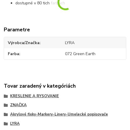
dostupné v 80 tich farbách
Parametre
Výrobca/Značka
LYRA
Farba
072 Green Earth
Tovar zaradený v kategóriách
KRESLENIE A RYSOVANIE
ZNAČKA
Akrylové fixky-Markery-Linery-Umelecké popisovače
LYRA