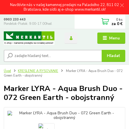
Navštívte nás v našej kamennej predajni na Palackého 22, 811 02
Bratislava, kde sídli aj e-shop www.merkantil.sk!
0
ks
0903 233 443
za
0 €
Pondelok-Piatok: 9.00-17.00hod.
Menu
Hľadať
Úvod
KRESLENIE A RYSOVANIE
Marker LYRA - Aqua Brush Duo - 072
Green Earth - obojstranný
Marker LYRA - Aqua Brush Duo -
072 Green Earth - obojstranný