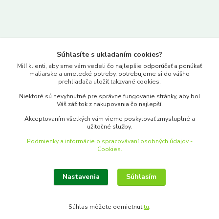
Kontakty
Súhlasíte s ukladaním cookies?
www.merkantil.sk
Milí klienti, aby sme vám vedeli čo najlepšie odporúčať a ponúkať
maliarske a umelecké potreby, potrebujeme si do vášho
prehliadača uložiť takzvané cookies.
0903 233 443
Niektoré sú nevyhnutné pre správne fungovanie stránky, aby bol
Pondelok-Piatok: 9.00-17.00hod.
Váš zážitok z nakupovania čo najlepší.
objednavky@merkantil-obchod.sk
Akceptovaním všetkých vám vieme poskytovať zmysluplné a
užitočné služby.
Podmienky a informácie o spracovávaní osobných údajov -
Cookies.
Nastavenia
Súhlasím
Upraviť zber cookies.
Súhlas môžete odmietnuť
tu
.
Vytvorené na
Eshop-rychlo.sk