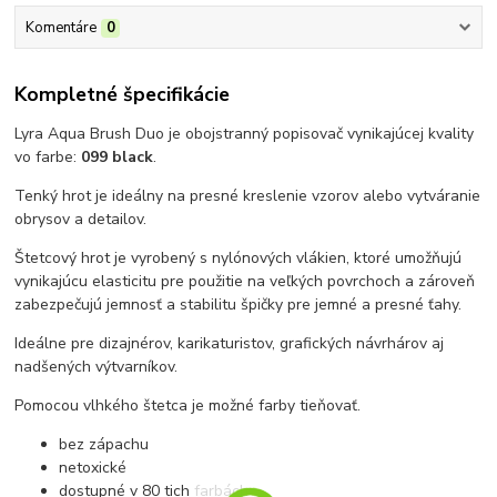
Komentáre
0
Kompletné špecifikácie
Lyra Aqua Brush Duo je obojstranný popisovač vynikajúcej kvality
vo farbe:
099 black
.
Tenký hrot je ideálny na presné kreslenie vzorov alebo vytváranie
obrysov a detailov.
Štetcový hrot je vyrobený s nylónových vlákien, ktoré umožňujú
vynikajúcu elasticitu pre použitie na veľkých povrchoch a zároveň
zabezpečujú jemnosť a stabilitu špičky pre jemné a presné ťahy.
Ideálne pre dizajnérov, karikaturistov, grafických návrhárov aj
nadšených výtvarníkov.
Pomocou vlhkého štetca je možné farby tieňovať.
bez zápachu
netoxické
dostupné v 80 tich farbách