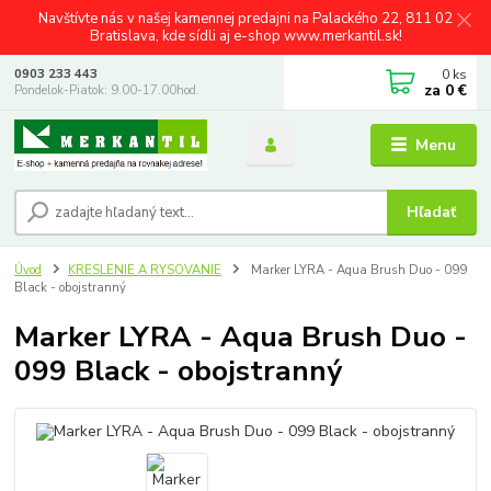
Navštívte nás v našej kamennej predajni na Palackého 22, 811 02
Bratislava, kde sídli aj e-shop www.merkantil.sk!
0
ks
0903 233 443
za
0 €
Pondelok-Piatok: 9.00-17.00hod.
Menu
Hľadať
Úvod
KRESLENIE A RYSOVANIE
Marker LYRA - Aqua Brush Duo - 099
Black - obojstranný
Marker LYRA - Aqua Brush Duo -
099 Black - obojstranný