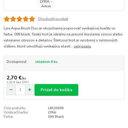
Ohodnotiť produkt
Lyra Aqua Brush Duo je obojstranný popisovač vynikajúcej kvality vo
farbe: 099 black. Tenký hrot je ideálny na presné kreslenie vzorov alebo
vytváranie obrysov a detailov. Štetcový hrot je vyrobený s nylónových
vlákien, ktoré umožňujú vynikajúcu elasti...
celý popis
Dostupnosť
skladom 6 ks
2,70 €
/
ks
2,20 €
bez DPH
Pridať do košíka
Číslo produktu:
L6520099
Výrobca/Značka:
LYRA
Farba:
099 Black