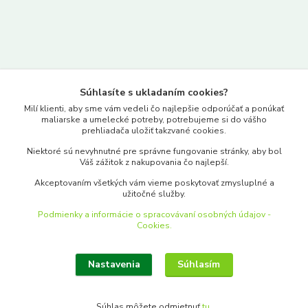
Kontakty
Súhlasíte s ukladaním cookies?
www.merkantil.sk
Milí klienti, aby sme vám vedeli čo najlepšie odporúčať a ponúkať
maliarske a umelecké potreby, potrebujeme si do vášho
prehliadača uložiť takzvané cookies.
0903 233 443
Niektoré sú nevyhnutné pre správne fungovanie stránky, aby bol
Pondelok-Piatok: 9.00-17.00hod.
Váš zážitok z nakupovania čo najlepší.
objednavky@merkantil-obchod.sk
Akceptovaním všetkých vám vieme poskytovať zmysluplné a
užitočné služby.
Podmienky a informácie o spracovávaní osobných údajov -
Cookies.
Nastavenia
Súhlasím
Upraviť zber cookies.
Súhlas môžete odmietnuť
tu
.