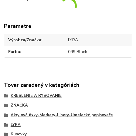
Parametre
Výrobca/Značka
LYRA
Farba
099 Black
Tovar zaradený v kategóriách
KRESLENIE A RYSOVANIE
ZNAČKA
Akrylové fixky-Markery-Linery-Umelecké popisovače
LYRA
Kusovky