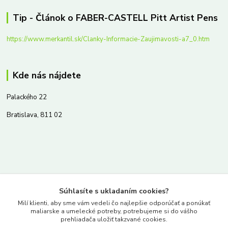
Tip - Článok o FABER-CASTELL Pitt Artist Pens
https://www.merkantil.sk/Clanky-Informacie-Zaujimavosti-a7_0.htm
Kde nás nájdete
Palackého 22
Bratislava, 811 02
Kontakty
Súhlasíte s ukladaním cookies?
www.merkantil.sk
Milí klienti, aby sme vám vedeli čo najlepšie odporúčať a ponúkať
maliarske a umelecké potreby, potrebujeme si do vášho
prehliadača uložiť takzvané cookies.
0903 233 443