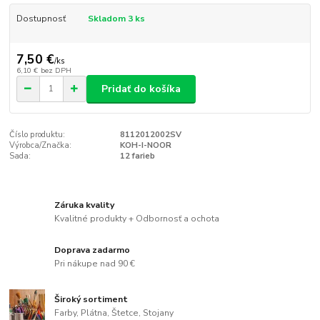
Dostupnosť
Skladom 3 ks
7,50 €
/
ks
6,10 €
bez DPH
Pridať do košíka
Číslo produktu:
8112012002SV
Výrobca/Značka:
KOH-I-NOOR
Sada:
12 farieb
Záruka kvality
Kvalitné produkty + Odbornosť a ochota
Doprava zadarmo
Pri nákupe nad 90 €
Široký sortiment
Farby, Plátna, Štetce, Stojany