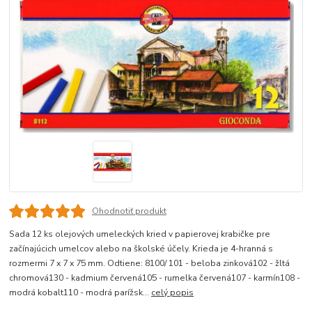
Ohodnotiť produkt
Sada 12 ks olejových umeleckých kried v papierovej krabičke pre
začínajúcich umelcov alebo na školské účely. Krieda je 4-hranná s
rozmermi 7 x 7 x 75 mm. Odtiene: 8100/ 101 - beloba zinková102 - žltá
chromová130 - kadmium červená105 - rumelka červená107 - karmín108 -
modrá kobalt110 - modrá parížsk...
celý popis