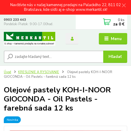
Navštívte nás v našej kamennej predajni na Palackého 22, 811 02
Bratislava, kde sídli aj e-shop www.merkantil.sk!
0
ks
0903 233 443
za
0 €
Pondelok-Piatok: 9.00-17.00hod.
Menu
Hľadať
Úvod
KRESLENIE A RYSOVANIE
Olejové pastely KOH-I-NOOR
GIOCONDA - Oil Pastels - farebná sada 12 ks
Olejové pastely KOH-I-NOOR
GIOCONDA - Oil Pastels -
farebná sada 12 ks
Novinka