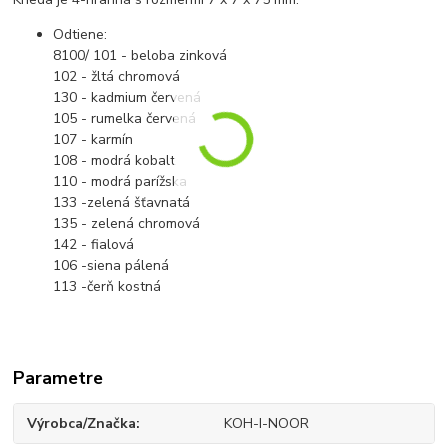
Odtiene:
8100/ 101 - beloba zinková
102 - žltá chromová
130 - kadmium červená
105 - rumelka červená
107 - karmín
108 - modrá kobalt
110 - modrá parížska
133 -zelená šťavnatá
135 - zelená chromová
142 - fialová
106 -siena pálená
113 -čerň kostná
Parametre
Výrobca/Značka
KOH-I-NOOR