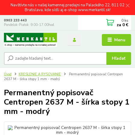
Navštívte nás v našej kamennej predajni na Palackého 22, 811 02
Bratislava, kde sídli aj e-shop www.merkantil.sk!
0
ks
0903 233 443
za
0 €
Pondelok-Piatok: 9.00-17.00hod.
Menu
Hľadať
Úvod
KRESLENIE A RYSOVANIE
Permanentný popisovač Centropen
2637 M - šírka stopy 1 mm - modrý
Permanentný popisovač
Centropen 2637 M - šírka stopy 1
mm - modrý