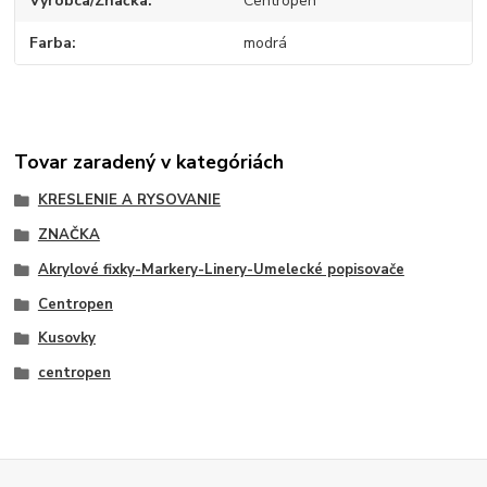
Výrobca/Značka
Centropen
Farba
modrá
Tovar zaradený v kategóriách
KRESLENIE A RYSOVANIE
ZNAČKA
Akrylové fixky-Markery-Linery-Umelecké popisovače
Centropen
Kusovky
centropen