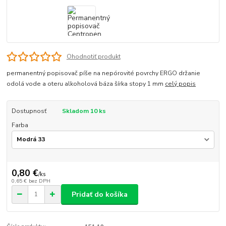
Ohodnotiť produkt
permanentný popisovač píše na nepórovité povrchy ERGO držanie
odolá vode a oteru alkoholová báza šírka stopy 1 mm
celý popis
Dostupnosť
Skladom 10 ks
Farba
0,80 €
/
ks
0,65 €
bez DPH
Pridať do košíka