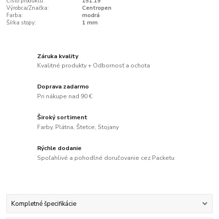
Číslo produktu:
151.19
Výrobca/Značka:
Centropen
Farba:
modrá
Šírka stopy:
1 mm
Záruka kvality
Kvalitné produkty + Odbornosť a ochota
Doprava zadarmo
Pri nákupe nad 90 €
Široký sortiment
Farby, Plátna, Štetce, Stojany
Rýchle dodanie
Spoľahlivé a pohodlné doručovanie cez Packetu
Kompletné špecifikácie