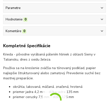
Parametre
Hodnotenie
0
Komentáre
0
Kompletné špecifikácie
Krieda - pôvodne vyrábaná pálením hliniek z oblasti Sieny v
Taliansku, dnes z oxidu železa.
Používa sa na kreslenie zväčša na tónovaný podklad, papier
najlepšie štrukturovaný alebo zamatový. Prevedenie suché bez
mastnej preparácie.
okrúhla, lakovaná, máčaná, značená, hrotená
priemer jadra 4,2 mm - dĺžka jadra 135 mm
priemer ceruzky 7,5 mm - dĺžka 175 mm