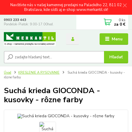
Navštívte nás v našej kamennej predajni na Palackého 22, 811 02
Bratislava, kde sídli aj e-shop www.merkantil.sk!
0
ks
0903 233 443
za
0 €
Pondelok-Piatok: 9.00-17.00hod.
Menu
Hľadať
Úvod
KRESLENIE A RYSOVANIE
Suchá krieda GIOCONDA - kusovky -
rôzne farby
Suchá krieda GIOCONDA -
kusovky - rôzne farby