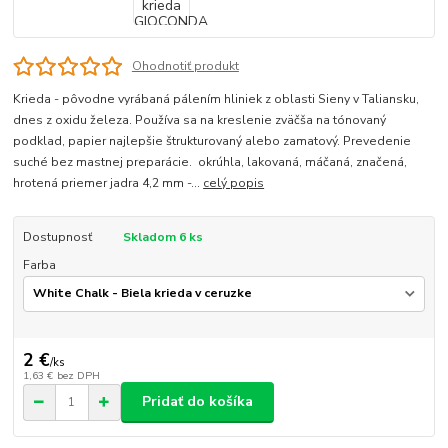
Ohodnotiť produkt
Krieda - pôvodne vyrábaná pálením hliniek z oblasti Sieny v Taliansku,
dnes z oxidu železa. Používa sa na kreslenie zväčša na tónovaný
podklad, papier najlepšie štrukturovaný alebo zamatový. Prevedenie
suché bez mastnej preparácie. okrúhla, lakovaná, máčaná, značená,
hrotená priemer jadra 4,2 mm -...
celý popis
Dostupnosť
Skladom 6 ks
Farba
2 €
/
ks
1,63 €
bez DPH
Pridať do košíka