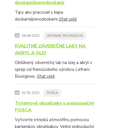
doskami/penodoskami
Tipy ako pracovať s kapa
doskami/penodoskami
čítať celé
04.08.2023
LEFRANC BOURGEOIS
KVALITNÉ ZÁVEREČNÉ LAKY NA
AKRYL A OLEJ
Obľúbený záverečný lak na olej a akryl v
spreji od francúzskeho výrobcu Lefranc
Bourgeois.
čítať celé
02.05.2023
POSCA
Totemové okruhliaky s popisovačmi
POSCA
Vytvorte etnickú atmosféru pomocou
kamienkov okruhliakov. Veľmi jednoduchý