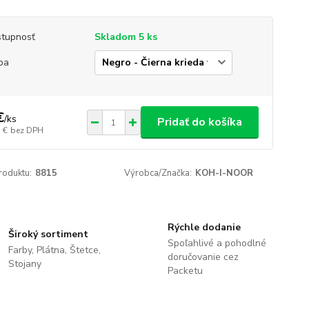
tupnosť
Skladom 5 ks
ba
€
/
ks
Pridať do košíka
 €
bez DPH
roduktu:
8815
Výrobca/Značka:
KOH-I-NOOR
Rýchle dodanie
Široký sortiment
Spoľahlivé a pohodlné
Farby, Plátna, Štetce,
doručovanie cez
Stojany
Packetu