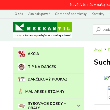
Navštívte nás v našej k
O nás
Ako nakupovať
Obchodné podmienky
Kontakty
Úvod
AKCIA
Such
TIP NA DARČEK
DARČEKOVÝ POUKAZ
MALIARSKE STOJANY
RYSOVACIE DOSKY +
OBALY