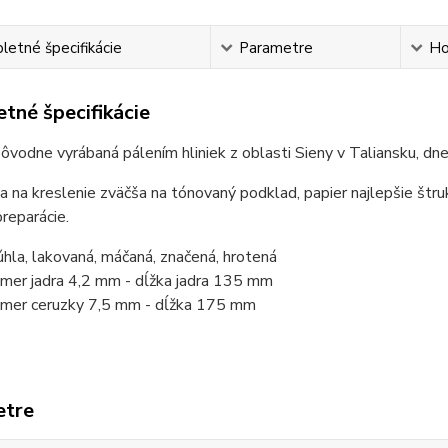
etné špecifikácie
Parametre
Ho
tné špecifikácie
pôvodne vyrábaná pálením hliniek z oblasti Sieny v Taliansku, dne
a na kreslenie zväčša na tónovaný podklad, papier najlepšie št
reparácie.
úhla, lakovaná, máčaná, značená, hrotená
emer jadra 4,2 mm - dĺžka jadra 135 mm
emer ceruzky 7,5 mm - dĺžka 175 mm
etre