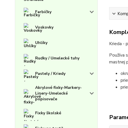
Farbičky
Kompl
Voskovky
Komple
Uhlíky
Krieda - 
Používa s
Rudky / Umelecké tuhy
mastnej p
okr
Pastely / Kriedy
pri
pri
Akrylové fixky-Markery-
Linery-Umelecké
popisovače
Fixky školské
Param