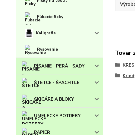
Fixky na textil
Výrob
Fúkacie fixky
Kaligrafia
Rysovanie
Tovar 
KRES
PÍSANIE - PERÁ - SADY
Kried
ŠTETCE - ŠPACHTLE
SKICÁRE A BLOKY
UMELECKÉ POTREBY
PAPIER