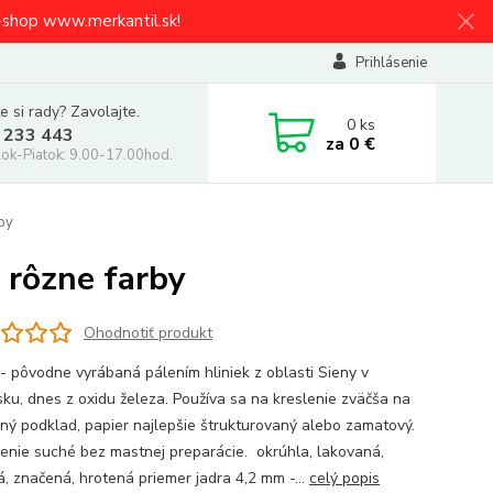
e-shop www.merkantil.sk!
Prihlásenie
e si rady? Zavolajte.
0
ks
 233 443
za
0 €
ok-Piatok: 9.00-17.00hod.
by
 rôzne farby
Ohodnotiť produkt
 - pôvodne vyrábaná pálením hliniek z oblasti Sieny v
sku, dnes z oxidu železa. Používa sa na kreslenie zväčša na
ný podklad, papier najlepšie štrukturovaný alebo zamatový.
enie suché bez mastnej preparácie. okrúhla, lakovaná,
, značená, hrotená priemer jadra 4,2 mm -...
celý popis