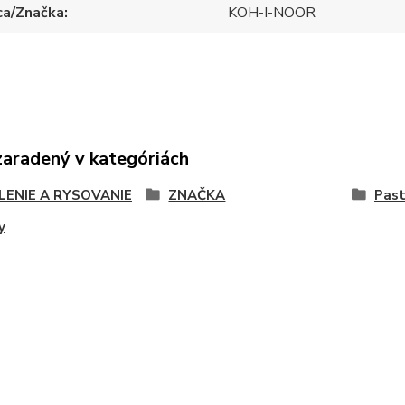
ca/Značka
KOH-I-NOOR
zaradený v kategóriách
LENIE A RYSOVANIE
ZNAČKA
Past
y