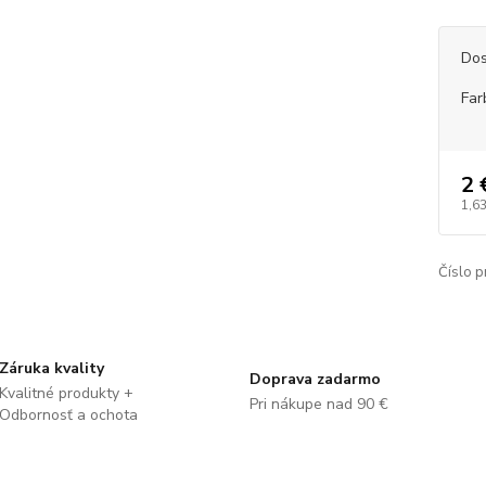
Dos
Far
2 
1,63
Číslo p
Záruka kvality
Doprava zadarmo
Kvalitné produkty +
Pri nákupe nad 90 €
Odbornosť a ochota