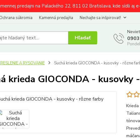
amennej predajni na Palackého 22, 811 02 Bratislava, kde sídli aj 
Ochrana súkromia
Kamenná predajňa
Nechajte sa inšpirovať!
Neviet
Hľadať
0903
Pondel
KRESLENIE A RYSOVANIE
Suchá krieda GIOCONDA - kusovky - rôzne far
á krieda GIOCONDA - kusovky -
Krieda
Talian
tónova
Preved
máčaná