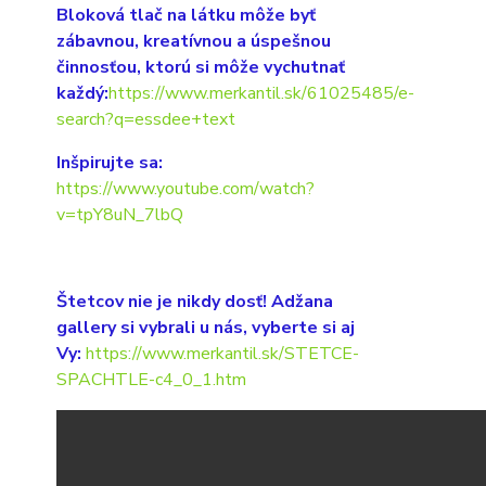
Bloková tlač na látku môže byť
zábavnou, kreatívnou a úspešnou
činnosťou, ktorú si môže vychutnať
každý:
https://www.merkantil.sk/61025485/e-
search?q=essdee+text
Inšpirujte sa:
https://www.youtube.com/watch?
v=tpY8uN_7lbQ
Štetcov nie je nikdy dosť! Adžana
gallery si vybrali u nás, vyberte si aj
Vy:
https://www.merkantil.sk/STETCE-
SPACHTLE-c4_0_1.htm