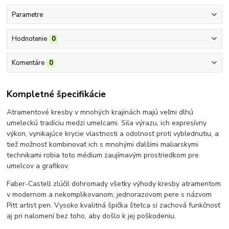
Parametre
Hodnotenie
0
Komentáre
0
Kompletné špecifikácie
Atramentové kresby v mnohých krajinách majú veľmi dlhú
umeleckú tradíciu medzi umelcami. Sila výrazu, ich expresívny
výkon, vynikajúce krycie vlastnosti a odolnosť proti vyblednutiu, a
tiež možnosť kombinovať ich s mnohými ďalšími maliarskymi
technikami robia toto médium zaujímavým prostriedkom pre
umelcov a grafikov.
Faber-Castell zlúčil dohromady všetky výhody kresby atramentom
v modernom a nekomplikovanom, jednorazovom pere s názvom
Pitt artist pen. Vysoko kvalitná špička štetca si zachová funkčnosť
aj pri nalomení bez toho, aby došlo k jej poškodeniu.