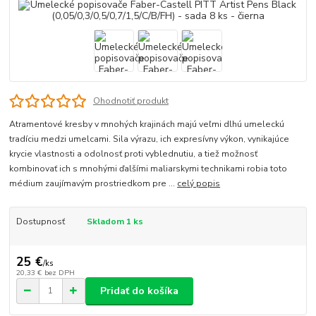
Ohodnotiť produkt
Atramentové kresby v mnohých krajinách majú veľmi dlhú umeleckú
tradíciu medzi umelcami. Sila výrazu, ich expresívny výkon, vynikajúce
krycie vlastnosti a odolnosť proti vyblednutiu, a tiež možnosť
kombinovať ich s mnohými ďalšími maliarskymi technikami robia toto
médium zaujímavým prostriedkom pre ...
celý popis
Dostupnosť
Skladom 1 ks
25 €
/
ks
20,33 €
bez DPH
Pridať do košíka