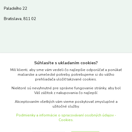
Palackého 22
Bratislava, 811 02
Kontakty
Súhlasíte s ukladaním cookies?
www.merkantil.sk
Milí klienti, aby sme vám vedeli čo najlepšie odporúčať a ponúkať
maliarske a umelecké potreby, potrebujeme si do vášho
prehliadača uložiť takzvané cookies.
0903 233 443
Niektoré sú nevyhnutné pre správne fungovanie stránky, aby bol
Pondelok-Piatok: 9.00-17.00hod.
Váš zážitok z nakupovania čo najlepší.
objednavky@merkantil-obchod.sk
Akceptovaním všetkých vám vieme poskytovať zmysluplné a
užitočné služby.
Podmienky a informácie o spracovávaní osobných údajov -
Cookies.