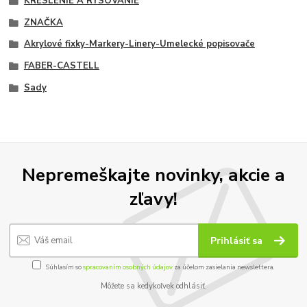
KRESLENIE A RYSOVANIE
ZNAČKA
Akrylové fixky-Markery-Linery-Umelecké popisovače
FABER-CASTELL
Sady
Nepremeškajte novinky, akcie a
zľavy!
Prihlásiť sa
Súhlasím so
spracovaním osobných údajov
za účelom zasielania newslettera.
Môžete sa kedykoľvek odhlásiť.