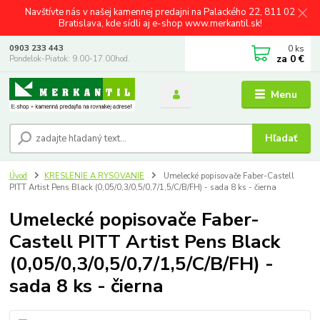
Navštívte nás v našej kamennej predajni na Palackého 22, 811 02
Bratislava, kde sídli aj e-shop www.merkantil.sk!
0
ks
0903 233 443
za
0 €
Pondelok-Piatok: 9.00-17.00hod.
Menu
Hľadať
Úvod
KRESLENIE A RYSOVANIE
Umelecké popisovače Faber-Castell
PITT Artist Pens Black (0,05/0,3/0,5/0,7/1,5/C/B/FH) - sada 8 ks - čierna
Umelecké popisovače Faber-
Castell PITT Artist Pens Black
(0,05/0,3/0,5/0,7/1,5/C/B/FH) -
sada 8 ks - čierna