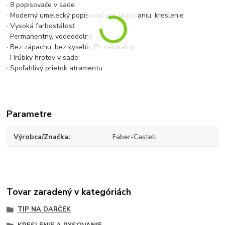
· 8 popisovače v sade
· Moderný umelecký popisovač pre skicovaniu, kreslenie
· Vysoká farbostálosť
· Permanentný, vodeodolný
· Bez zápachu, bez kyselín, Ph neutrálny
· Hrúbky hrotov v sade:
· Spoľahlivý prietok atramentu
Parametre
Výrobca/Značka
Faber-Castell
Tovar zaradený v kategóriách
TIP NA DARČEK