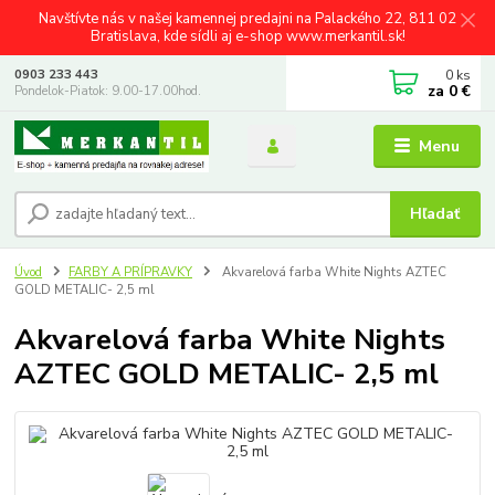
Navštívte nás v našej kamennej predajni na Palackého 22, 811 02
Bratislava, kde sídli aj e-shop www.merkantil.sk!
0
ks
0903 233 443
za
0 €
Pondelok-Piatok: 9.00-17.00hod.
Menu
Hľadať
Úvod
FARBY A PRÍPRAVKY
Akvarelová farba White Nights AZTEC
GOLD METALIC- 2,5 ml
Akvarelová farba White Nights
AZTEC GOLD METALIC- 2,5 ml