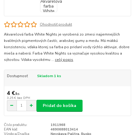
Ohodnotiť produkt
Akvarelová farba White Nights je vyrobená zo zmesi najjemnejších
kvalitných pigmentových častíc, arabskej gumy a medu. Má mäkkú
konzistenciu, vďaka ktorej sa farba po pridaní vody rýchlo aktivuje, dobre
mieša a naberá. Farba White Nights sa vyznačuje vysokou kvalitou a
sýtosťou. Vďaka vysokému ...
celý popis
Dostupnosť
Skladom 1 ks
4 €
/
ks
3,25 €
bez DPH
Pridať do košíka
Číslo produktu:
1911968
EAN kód:
4690688013414
Výrobca/Značka:
Nevskaya Palitra, Rusko