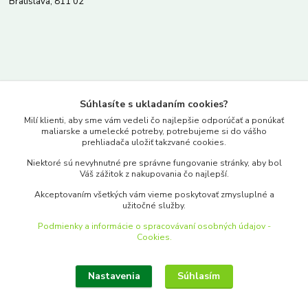
Bratislava, 811 02
Kontakty
Súhlasíte s ukladaním cookies?
www.merkantil.sk
Milí klienti, aby sme vám vedeli čo najlepšie odporúčať a ponúkať
maliarske a umelecké potreby, potrebujeme si do vášho
prehliadača uložiť takzvané cookies.
0903 233 443
Niektoré sú nevyhnutné pre správne fungovanie stránky, aby bol
Pondelok-Piatok: 9.00-17.00hod.
Váš zážitok z nakupovania čo najlepší.
objednavky@merkantil-obchod.sk
Akceptovaním všetkých vám vieme poskytovať zmysluplné a
užitočné služby.
Podmienky a informácie o spracovávaní osobných údajov -
Cookies.
Nastavenia
Súhlasím
Upraviť zber cookies.