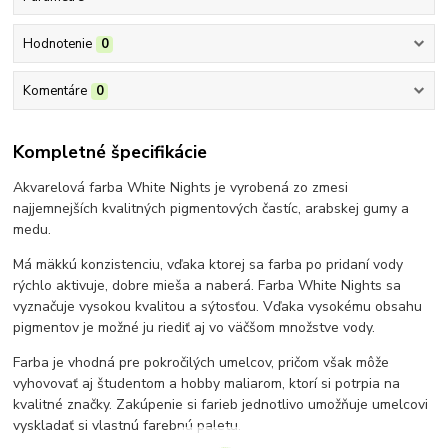
Hodnotenie
0
Komentáre
0
Kompletné špecifikácie
Akvarelová farba White Nights je vyrobená zo zmesi
najjemnejších kvalitných pigmentových častíc, arabskej gumy a
medu.
Má mäkkú konzistenciu, vďaka ktorej sa farba po pridaní vody
rýchlo aktivuje, dobre mieša a naberá. Farba White Nights sa
vyznačuje vysokou kvalitou a sýtosťou. Vďaka vysokému obsahu
pigmentov je možné ju riediť aj vo väčšom množstve vody.
Farba je vhodná pre pokročilých umelcov, pričom však môže
vyhovovať aj študentom a hobby maliarom, ktorí si potrpia na
kvalitné značky. Zakúpenie si farieb jednotlivo umožňuje umelcovi
vyskladať si vlastnú farebnú paletu.