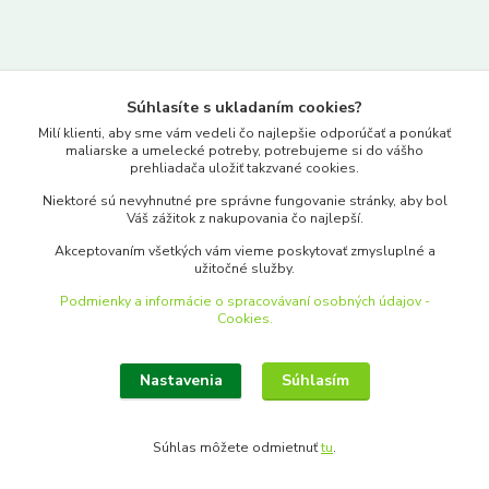
Kontakty
Súhlasíte s ukladaním cookies?
www.merkantil.sk
Milí klienti, aby sme vám vedeli čo najlepšie odporúčať a ponúkať
maliarske a umelecké potreby, potrebujeme si do vášho
prehliadača uložiť takzvané cookies.
0903 233 443
Niektoré sú nevyhnutné pre správne fungovanie stránky, aby bol
Pondelok-Piatok: 9.00-17.00hod.
Váš zážitok z nakupovania čo najlepší.
objednavky@merkantil-obchod.sk
Akceptovaním všetkých vám vieme poskytovať zmysluplné a
užitočné služby.
Podmienky a informácie o spracovávaní osobných údajov -
Cookies.
Nastavenia
Súhlasím
Upraviť zber cookies.
Súhlas môžete odmietnuť
tu
.
Vytvorené na
Eshop-rychlo.sk