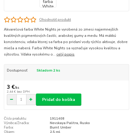
Ohodnotiť produkt
Akvarelová farba White Nights je vyrobená zo zmesi najjemnejších
kvalitných pigmentových častíc, arabskej gumy a medu. Má mäkkú
konzistenciu, vďaka ktorej sa farba po pridaní vody rýchlo aktivuje, dobre
mieša a naberá. Farba White Nights sa vyznačuje vysokou kvalitou a
sýtosťou. Vďaka vysokému o...
celý popis
Dostupnosť
Skladom 2 ks
3 €
/
ks
2,44 €
bez DPH
Pridať do košíka
Číslo produktu:
1911408
Výrobca/Značka:
Nevskaya Palitra, Rusko
Farba:
Burnt Umber
Objem:
2,5 ml