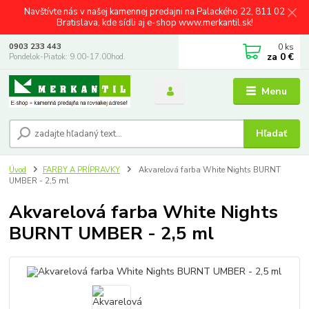
Navštívte nás v našej kamennej predajni na Palackého 22, 811 02
Bratislava, kde sídli aj e-shop www.merkantil.sk!
0
ks
0903 233 443
za
0 €
Pondelok-Piatok: 9.00-17.00hod.
Menu
Hľadať
Úvod
FARBY A PRÍPRAVKY
Akvarelová farba White Nights BURNT
UMBER - 2,5 ml
Akvarelová farba White Nights
BURNT UMBER - 2,5 ml