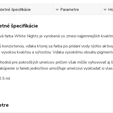
etné špecifikácie
Parametre
Ho
tné špecifikácie
á farba White Nights je vyrobená zo zmesi najjemnejších kvalit
konzistenciu, vďaka ktorej sa farba po pridaní vody rýchlo aktiv
 vysokou kvalitou a sýtosťou. Vďaka vysokému obsahu pigmentov
vhodná pre pokročilých umelcov, pričom však môže vyhovovať aj š
akúpenie si farieb jednotlivo umožňuje umelcovi vyskladať si vlas
2,5 ml
etre