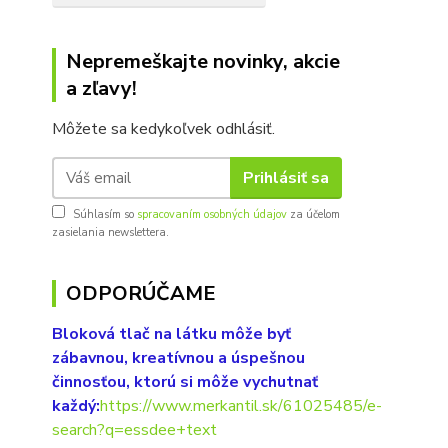
Nepremeškajte novinky, akcie
a zľavy!
Môžete sa kedykoľvek odhlásiť.
Prihlásiť sa
Súhlasím so
spracovaním osobných údajov
za účelom
zasielania newslettera.
ODPORÚČAME
Bloková tlač na látku môže byť
zábavnou, kreatívnou a úspešnou
činnosťou, ktorú si môže vychutnať
každý:
https://www.merkantil.sk/61025485/e-
search?q=essdee+text