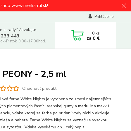
e-shop www.merkantil.sk!
Prihlásenie
e si rady? Zavolajte.
0
ks
 233 443
za
0 €
ok-Piatok: 9.00-17.00hod.
l
K PEONY - 2,5 ml
Ohodnotiť produkt
lová farba White Nights je vyrobená zo zmesi najjemnejších
ných pigmentových častíc, arabskej gumy a medu. Má mäkkú
enciu, vďaka ktorej sa farba po pridaní vody rýchlo aktivuje,
mieša a naberá. Farba White Nights sa vyznačuje vysokou
ou a sýtosťou. Vďaka vysokému ob...
celý popis