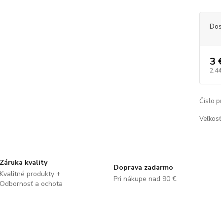
Dos
3 
2,44
Číslo p
Veľkosť
Záruka kvality
Doprava zadarmo
Kvalitné produkty +
Pri nákupe nad 90 €
Odbornosť a ochota