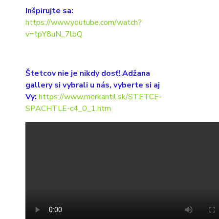
Inšpirujte sa:
https://www.youtube.com/watch?
v=tpY8uN_7lbQ
Štetcov nie je nikdy dosť! Adžana
gallery si vybrali u nás, vyberte si aj
Vy:
https://www.merkantil.sk/STETCE-
SPACHTLE-c4_0_1.htm