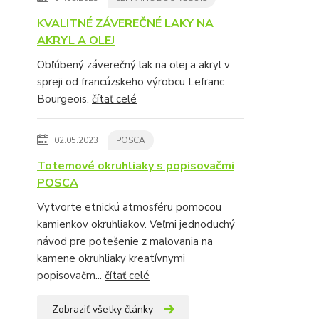
KVALITNÉ ZÁVEREČNÉ LAKY NA
AKRYL A OLEJ
Obľúbený záverečný lak na olej a akryl v
spreji od francúzskeho výrobcu Lefranc
Bourgeois.
čítať celé
02.05.2023
POSCA
Totemové okruhliaky s popisovačmi
POSCA
Vytvorte etnickú atmosféru pomocou
kamienkov okruhliakov. Veľmi jednoduchý
návod pre potešenie z maľovania na
kamene okruhliaky kreatívnymi
popisovačm...
čítať celé
Zobraziť všetky články