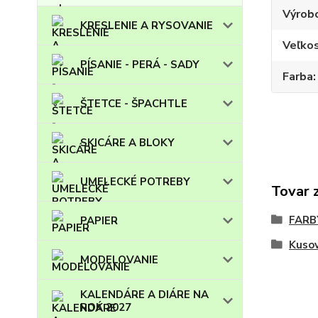
Výrob
KRESLENIE A RYSOVANIE
Veľko
PÍSANIE - PERÁ - SADY
Farba
ŠTETCE - ŠPACHTLE
SKICÁRE A BLOKY
UMELECKÉ POTREBY
Tovar 
FARB
PAPIER
Kuso
MODELOVANIE
KALENDÁRE A DIÁRE NA
ROK 2027