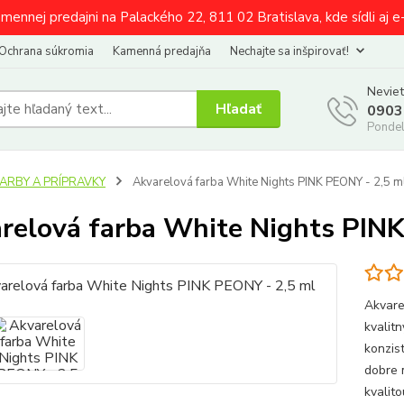
amennej predajni na Palackého 22, 811 02 Bratislava, kde sídli aj 
Ochrana súkromia
Kamenná predajňa
Nechajte sa inšpirovať!
Neviet
Hľadať
0903
Pondel
FARBY A PRÍPRAVKY
Akvarelová farba White Nights PINK PEONY - 2,5 m
relová farba White Nights PIN
Akvare
kvalit
konzist
dobre 
kvalit