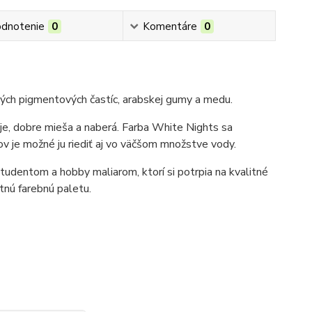
dnotenie
0
Komentáre
0
ných pigmentových častíc, arabskej gumy a medu.
uje, dobre mieša a naberá. Farba White Nights sa
 je možné ju riediť aj vo väčšom množstve vody.
tudentom a hobby maliarom, ktorí si potrpia na kvalitné
tnú farebnú paletu.