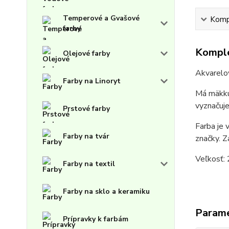
Temperové a Gvašové
Kompl
farby
Komple
Olejové farby
Akvarelov
Farby na Linoryt
Má mäkkú 
vyznačuje
Prstové farby
Farba je 
Farby na tvár
značky. Z
Veľkosť: 
Farby na textil
Farby na sklo a keramiku
Param
Prípravky k farbám