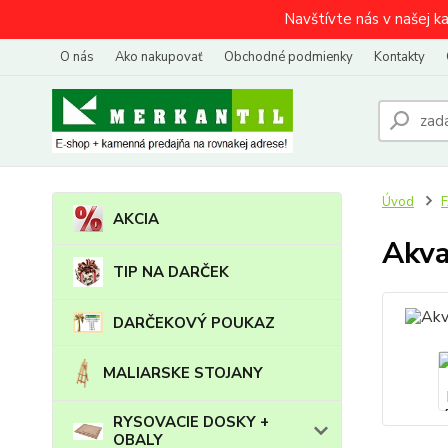
Navštívte nás v našej k
O nás
Ako nakupovať
Obchodné podmienky
Kontakty
Úvod
AKCIA
Akva
TIP NA DARČEK
DARČEKOVÝ POUKAZ
MALIARSKE STOJANY
RYSOVACIE DOSKY +
OBALY