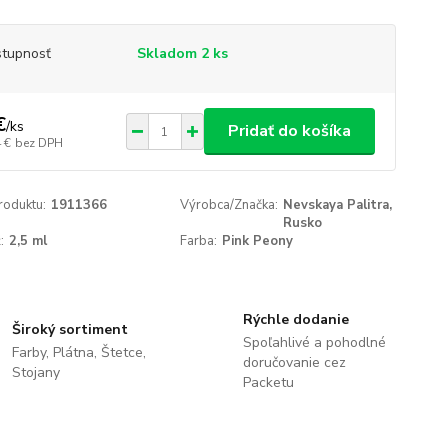
tupnosť
Skladom 2 ks
€
/
ks
Pridať do košíka
 €
bez DPH
roduktu:
1911366
Výrobca/Značka:
Nevskaya Palitra,
Rusko
:
2,5 ml
Farba:
Pink Peony
Rýchle dodanie
Široký sortiment
Spoľahlivé a pohodlné
Farby, Plátna, Štetce,
doručovanie cez
Stojany
Packetu