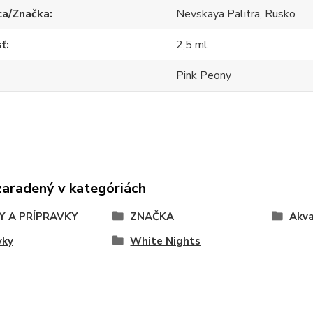
ca/Značka
Nevskaya Palitra, Rusko
sť
2,5 ml
Pink Peony
zaradený v kategóriách
Y A PRÍPRAVKY
ZNAČKA
Akva
vky
White Nights