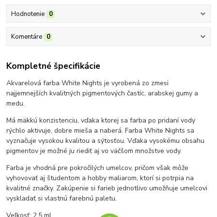
Hodnotenie
0
Komentáre
0
Kompletné špecifikácie
Akvarelová farba White Nights je vyrobená zo zmesi
najjemnejších kvalitných pigmentových častíc, arabskej gumy a
medu.
Má mäkkú konzistenciu, vďaka ktorej sa farba po pridaní vody
rýchlo aktivuje, dobre mieša a naberá. Farba White Nights sa
vyznačuje vysokou kvalitou a sýtosťou. Vďaka vysokému obsahu
pigmentov je možné ju riediť aj vo väčšom množstve vody.
Farba je vhodná pre pokročilých umelcov, pričom však môže
vyhovovať aj študentom a hobby maliarom, ktorí si potrpia na
kvalitné značky. Zakúpenie si farieb jednotlivo umožňuje umelcovi
vyskladať si vlastnú farebnú paletu.
Veľkosť: 2,5 ml