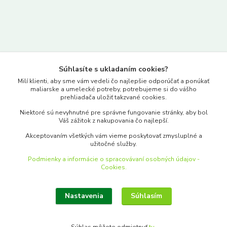
Kontakty
Súhlasíte s ukladaním cookies?
www.merkantil.sk
Milí klienti, aby sme vám vedeli čo najlepšie odporúčať a ponúkať
maliarske a umelecké potreby, potrebujeme si do vášho
prehliadača uložiť takzvané cookies.
0903 233 443
Niektoré sú nevyhnutné pre správne fungovanie stránky, aby bol
Pondelok-Piatok: 9.00-17.00hod.
Váš zážitok z nakupovania čo najlepší.
objednavky@merkantil-obchod.sk
Akceptovaním všetkých vám vieme poskytovať zmysluplné a
užitočné služby.
Podmienky a informácie o spracovávaní osobných údajov -
Cookies.
Nastavenia
Súhlasím
Upraviť zber cookies.