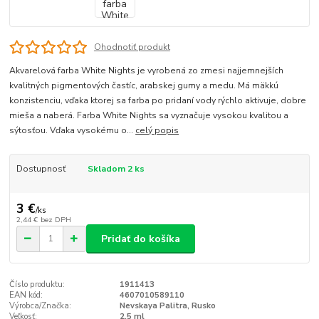
Ohodnotiť produkt
Akvarelová farba White Nights je vyrobená zo zmesi najjemnejších
kvalitných pigmentových častíc, arabskej gumy a medu. Má mäkkú
konzistenciu, vďaka ktorej sa farba po pridaní vody rýchlo aktivuje, dobre
mieša a naberá. Farba White Nights sa vyznačuje vysokou kvalitou a
sýtosťou. Vďaka vysokému o...
celý popis
Dostupnosť
Skladom 2 ks
3 €
/
ks
2,44 €
bez DPH
Pridať do košíka
Číslo produktu:
1911413
EAN kód:
4607010589110
Výrobca/Značka:
Nevskaya Palitra, Rusko
Veľkosť:
2,5 ml