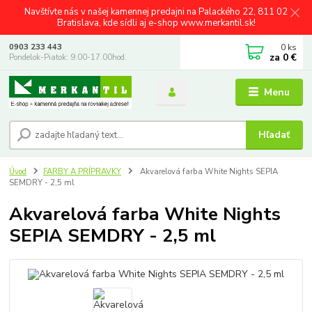
Navštívte nás v našej kamennej predajni na Palackého 22, 811 02
Bratislava, kde sídli aj e-shop www.merkantil.sk!
0
ks
0903 233 443
za
0 €
Pondelok-Piatok: 9.00-17.00hod.
Menu
Hľadať
Úvod
FARBY A PRÍPRAVKY
Akvarelová farba White Nights SEPIA
SEMDRY - 2,5 ml
Akvarelová farba White Nights
SEPIA SEMDRY - 2,5 ml