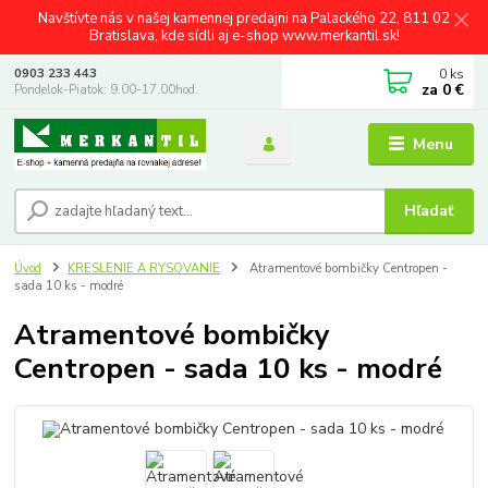
Navštívte nás v našej kamennej predajni na Palackého 22, 811 02
Bratislava, kde sídli aj e-shop www.merkantil.sk!
0
ks
0903 233 443
za
0 €
Pondelok-Piatok: 9.00-17.00hod.
Menu
Hľadať
Úvod
KRESLENIE A RYSOVANIE
Atramentové bombičky Centropen -
sada 10 ks - modré
Atramentové bombičky
Centropen - sada 10 ks - modré