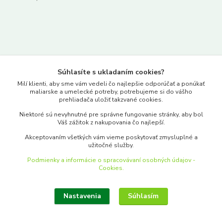
Kontakty
Súhlasíte s ukladaním cookies?
www.merkantil.sk
Milí klienti, aby sme vám vedeli čo najlepšie odporúčať a ponúkať
maliarske a umelecké potreby, potrebujeme si do vášho
prehliadača uložiť takzvané cookies.
0903 233 443
Niektoré sú nevyhnutné pre správne fungovanie stránky, aby bol
Pondelok-Piatok: 9.00-17.00hod.
Váš zážitok z nakupovania čo najlepší.
objednavky@merkantil-obchod.sk
Akceptovaním všetkých vám vieme poskytovať zmysluplné a
užitočné služby.
Podmienky a informácie o spracovávaní osobných údajov -
Cookies.
Nastavenia
Súhlasím
Upraviť zber cookies.