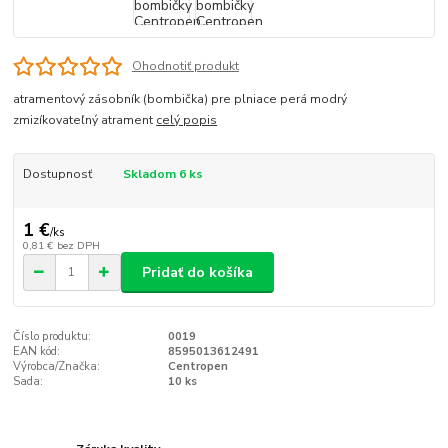
Ohodnotiť produkt
atramentový zásobník (bombička) pre plniace perá modrý
zmizíkovateľný atrament
celý popis
Dostupnosť
Skladom 6 ks
1 €
/
ks
0,81 €
bez DPH
Pridať do košíka
Číslo produktu:
0019
EAN kód:
8595013612491
Výrobca/Značka:
Centropen
Sada:
10 ks