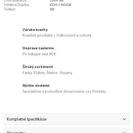
Číslo produktu:
1500 5B
Výrobca/Značka:
KOH-I-NOOR
Tvrdosť:
5B
Záruka kvality
Kvalitné produkty + Odbornosť a ochota
Doprava zadarmo
Pri nákupe nad 90 €
Široký sortiment
Farby, Plátna, Štetce, Stojany
Rýchle dodanie
Spoľahlivé a pohodlné doručovanie cez Packetu
Kompletné špecifikácie