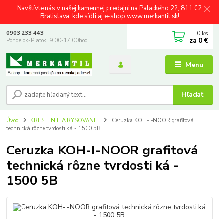
Navštívte nás v našej kamennej predajni na Palackého 22, 811 02
Bratislava, kde sídli aj e-shop www.merkantil.sk!
0
ks
0903 233 443
za
0 €
Pondelok-Piatok: 9.00-17.00hod.
Menu
Hľadať
Úvod
KRESLENIE A RYSOVANIE
Ceruzka KOH-I-NOOR grafitová
technická rôzne tvrdosti ká - 1500 5B
Ceruzka KOH-I-NOOR grafitová
technická rôzne tvrdosti ká -
1500 5B