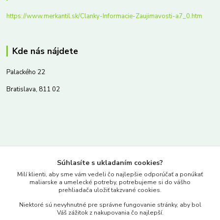
https://www.merkantil.sk/Clanky-Informacie-Zaujimavosti-a7_0.htm
Kde nás nájdete
Palackého 22
Bratislava, 811 02
Kontakty
Súhlasíte s ukladaním cookies?
www.merkantil.sk
Milí klienti, aby sme vám vedeli čo najlepšie odporúčať a ponúkať
maliarske a umelecké potreby, potrebujeme si do vášho
prehliadača uložiť takzvané cookies.
0903 233 443
Niektoré sú nevyhnutné pre správne fungovanie stránky, aby bol
Pondelok-Piatok: 9.00-17.00hod.
Váš zážitok z nakupovania čo najlepší.