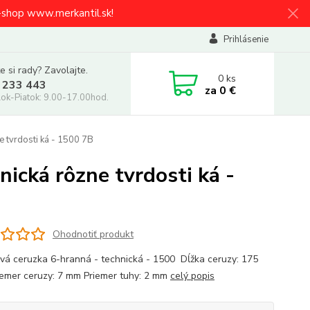
e-shop www.merkantil.sk!
Prihlásenie
e si rady? Zavolajte.
0
ks
 233 443
za
0 €
ok-Piatok: 9.00-17.00hod.
 tvrdosti ká - 1500 7B
ická rôzne tvrdosti ká -
Ohodnotiť produkt
ová ceruzka 6-hranná - technická - 1500 Dĺžka ceruzy: 175
emer ceruzy: 7 mm Priemer tuhy: 2 mm
celý popis