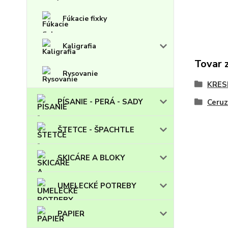
Fúkacie fixky
Kaligrafia
Tovar 
Rysovanie
KRES
PÍSANIE - PERÁ - SADY
Ceruz
ŠTETCE - ŠPACHTLE
SKICÁRE A BLOKY
UMELECKÉ POTREBY
PAPIER