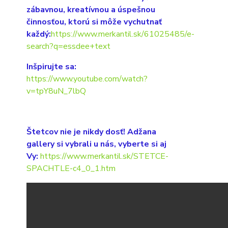
zábavnou, kreatívnou a úspešnou
činnosťou, ktorú si môže vychutnať
každý:
https://www.merkantil.sk/61025485/e-
search?q=essdee+text
Inšpirujte sa:
https://www.youtube.com/watch?
v=tpY8uN_7lbQ
Štetcov nie je nikdy dosť! Adžana
gallery si vybrali u nás, vyberte si aj
Vy:
https://www.merkantil.sk/STETCE-
SPACHTLE-c4_0_1.htm