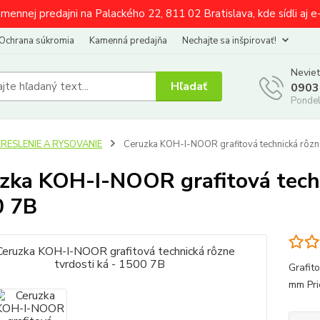
amennej predajni na Palackého 22, 811 02 Bratislava, kde sídli aj 
Ochrana súkromia
Kamenná predajňa
Nechajte sa inšpirovať!
Neviet
Hľadať
0903
Pondel
KRESLENIE A RYSOVANIE
Ceruzka KOH-I-NOOR grafitová technická rôzne
zka KOH-I-NOOR grafitová techn
0 7B
Grafit
mm Pri