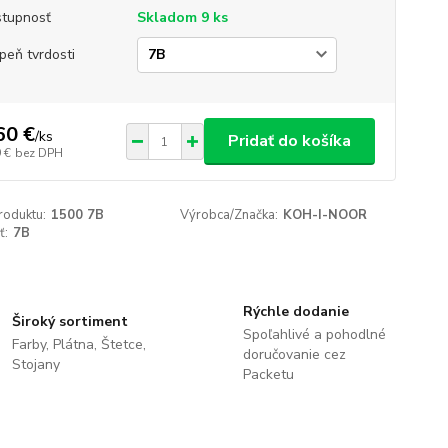
tupnosť
Skladom 9 ks
peň tvrdosti
60 €
/
ks
Pridať do košíka
 €
bez DPH
roduktu:
1500 7B
Výrobca/Značka:
KOH-I-NOOR
ť:
7B
Rýchle dodanie
Široký sortiment
Spoľahlivé a pohodlné
Farby, Plátna, Štetce,
doručovanie cez
Stojany
Packetu