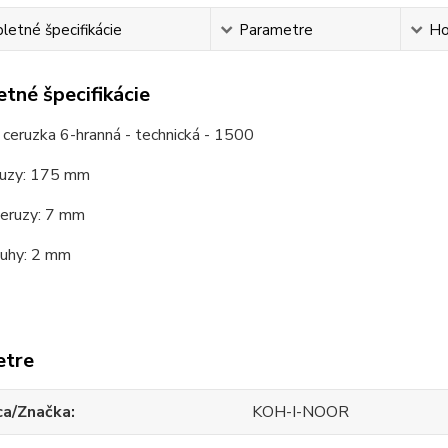
etné špecifikácie
Parametre
Ho
tné špecifikácie
 ceruzka 6-hranná - technická - 1500
ruzy: 175 mm
ceruzy: 7 mm
tuhy: 2 mm
etre
ca/Značka
KOH-I-NOOR