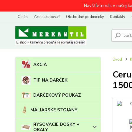
Navštívte nás v našej k
O nás
Ako nakupovať
Obchodné podmienky
Kontakty
Úvod
AKCIA
Ceru
TIP NA DARČEK
150
DARČEKOVÝ POUKAZ
MALIARSKE STOJANY
RYSOVACIE DOSKY +
OBALY