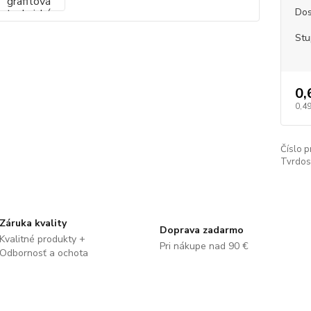
Dos
Stu
0,
0,49
Číslo p
Tvrdos
Záruka kvality
Doprava zadarmo
Kvalitné produkty +
Pri nákupe nad 90 €
Odbornosť a ochota