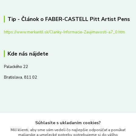
Tip - Článok o FABER-CASTELL Pitt Artist Pens
https://www.merkantil.sk/Clanky-Informacie-Zaujimavosti-a7_0.htm
Kde nás nájdete
Palackého 22
Bratislava, 811 02
Kontakty
Súhlasíte s ukladaním cookies?
www.merkantil.sk
Milí klienti, aby sme vám vedeli čo najlepšie odporúčať a ponúkať
maliarske a umelecké potreby, potrebujeme si do vášho