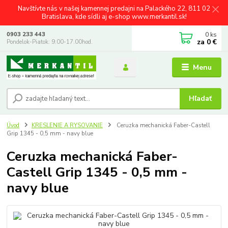
Navštívte nás v našej kamennej predajni na Palackého 22, 811 02
Bratislava, kde sídli aj e-shop www.merkantil.sk!
0
ks
0903 233 443
za
0 €
Pondelok-Piatok: 9.00-17.00hod.
Menu
Hľadať
Úvod
KRESLENIE A RYSOVANIE
Ceruzka mechanická Faber-Castell
Grip 1345 - 0,5 mm - navy blue
Ceruzka mechanická Faber-
Castell Grip 1345 - 0,5 mm -
navy blue