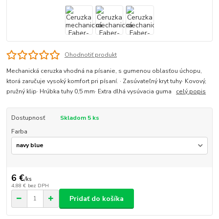
Ohodnotiť produkt
Mechanická ceruzka vhodná na písanie, s gumenou oblasťou úchopu,
ktorá zaručuje vysoký komfort pri písaní. · Zasúvateľný kryt tuhy· Kovový,
pružný klip· Hrúbka tuhy 0,5 mm· Extra dlhá vysúvacia guma
celý popis
Dostupnosť
Skladom 5 ks
Farba
6 €
/
ks
4,88 €
bez DPH
Pridať do košíka