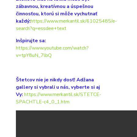
zábavnou, kreatívnou a úspešnou
činnosťou, ktorú si môže vychutnať
každý:
https://www.merkantil.sk/61025485/e-
search?q=essdee+text
Inšpirujte sa:
https://www.youtube.com/watch?
v=tpY8uN_7lbQ
Štetcov nie je nikdy dosť! Adžana
gallery si vybrali u nás, vyberte si aj
Vy:
https://www.merkantil.sk/STETCE-
SPACHTLE-c4_0_1.htm