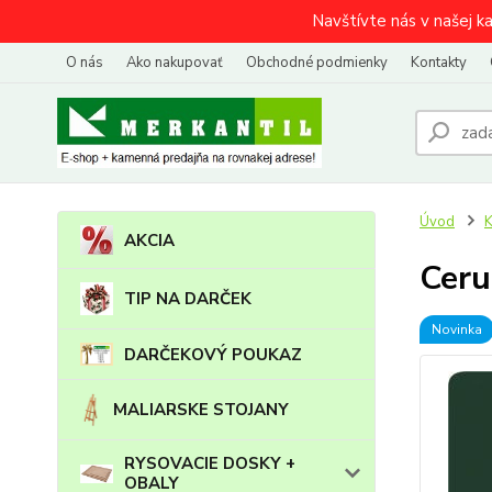
Navštívte nás v našej k
O nás
Ako nakupovať
Obchodné podmienky
Kontakty
Úvod
AKCIA
Ceru
TIP NA DARČEK
Novinka
DARČEKOVÝ POUKAZ
MALIARSKE STOJANY
RYSOVACIE DOSKY +
OBALY