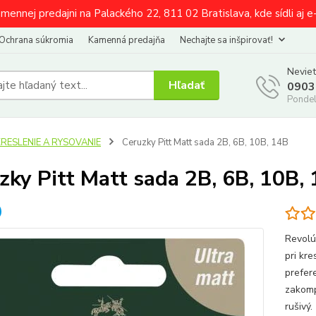
amennej predajni na Palackého 22, 811 02 Bratislava, kde sídli aj 
Ochrana súkromia
Kamenná predajňa
Nechajte sa inšpirovať!
Neviet
Hľadať
0903
Pondel
KRESLENIE A RYSOVANIE
Ceruzky Pitt Matt sada 2B, 6B, 10B, 14B
zky Pitt Matt sada 2B, 6B, 10B,
Revolú
pri kre
prefer
zakomp
rušivý.