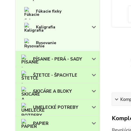
Fúkacie fixky
Kaligrafia
Rysovanie
PÍSANIE - PERÁ - SADY
ŠTETCE - ŠPACHTLE
SKICÁRE A BLOKY
Kompl
UMELECKÉ POTREBY
Komple
PAPIER
Revolúcia