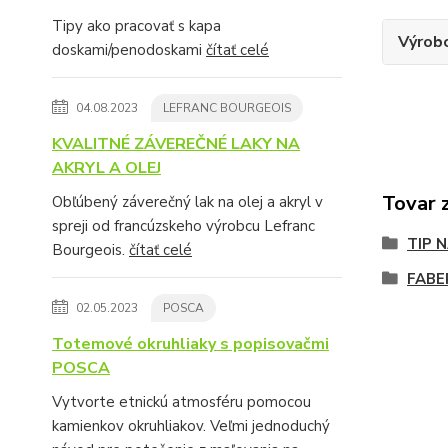
Tipy ako pracovať s kapa
Výrob
doskami/penodoskami
čítať celé
04.08.2023
LEFRANC BOURGEOIS
KVALITNÉ ZÁVEREČNÉ LAKY NA
AKRYL A OLEJ
Tovar 
Obľúbený záverečný lak na olej a akryl v
spreji od francúzskeho výrobcu Lefranc
TIP 
Bourgeois.
čítať celé
FABE
02.05.2023
POSCA
Totemové okruhliaky s popisovačmi
POSCA
Vytvorte etnickú atmosféru pomocou
kamienkov okruhliakov. Veľmi jednoduchý