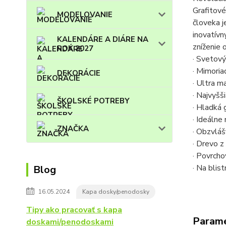
Grafitové
MODELOVANIE
človeka j
inovatívn
KALENDÁRE A DIÁRE NA
zníženie 
ROK 2027
· Svetový
· Mimoria
DEKORÁCIE
· Ultra m
· Najvyšš
ŠKOLSKÉ POTREBY
· Hladká 
· Ideálne 
ZNAČKA
· Obzvlá
· Drevo z
· Povrcho
· Na blis
Blog
16.05.2024
Kapa dosky/penodosky
Tipy ako pracovať s kapa
Param
doskami/penodoskami