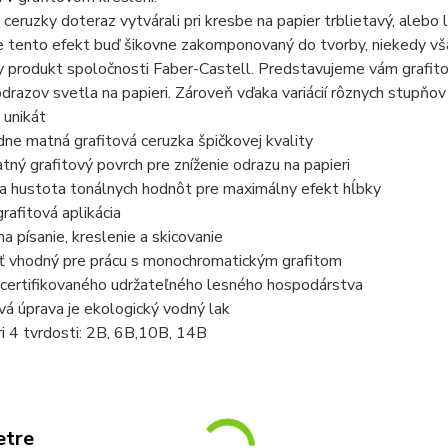
 ceruzky doteraz vytvárali pri kresbe na papier trblietavý, alebo 
e tento efekt buď šikovne zakomponovaný do tvorby, niekedy vša
y produkt spoločnosti Faber-Castell. Predstavujeme vám grafito
odrazov svetla na papieri. Zároveň vďaka variácií rôznych stupňov
 unikát
dne matná grafitová ceruzka špičkovej kvality
atný grafitový povrch pre zníženie odrazu na papieri
ia hustota tonálnych hodnôt pre maximálny efekt hĺbky
grafitová aplikácia
na písanie, kreslenie a skicovanie
šť vhodný pre prácu s monochromatickým grafitom
 certifikovaného udržateľného lesného hospodárstva
vá úprava je ekologický vodný lak
tri 4 tvrdosti: 2B, 6B,10B, 14B
etre