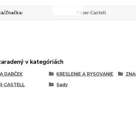
ca/Značka
Faber-Castell
zaradený v kategóriách
NA DARČEK
KRESLENIE A RYSOVANIE
ZNA
R-CASTELL
Sady