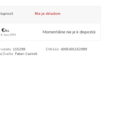
tupnosť
Nie je skladom
 €
/
ks
Momentálne nie je k dispozícii
 €
bez DPH
roduktu:
115298
EAN kód:
4005401152989
a/Značka:
Faber-Castell