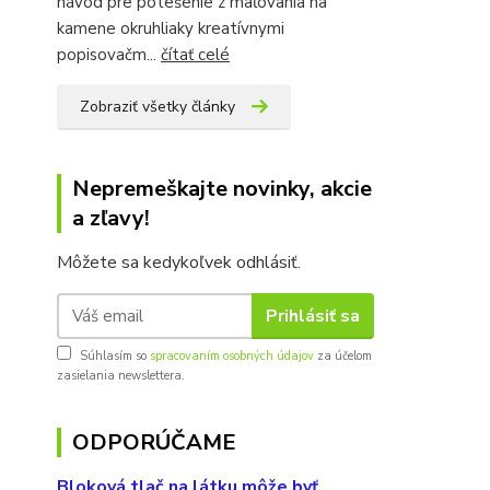
návod pre potešenie z maľovania na
kamene okruhliaky kreatívnymi
popisovačm...
čítať celé
Zobraziť všetky články
Nepremeškajte novinky, akcie
a zľavy!
Môžete sa kedykoľvek odhlásiť.
Prihlásiť sa
Súhlasím so
spracovaním osobných údajov
za účelom
zasielania newslettera.
ODPORÚČAME
Bloková tlač na látku môže byť