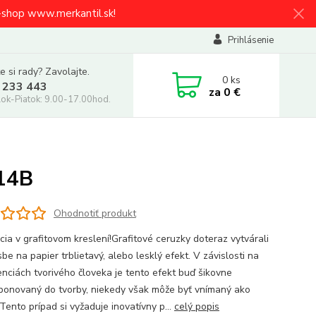
e-shop www.merkantil.sk!
Prihlásenie
e si rady? Zavolajte.
0
ks
 233 443
za
0 €
ok-Piatok: 9.00-17.00hod.
 14B
Ohodnotiť produkt
cia v grafitovom kreslení!Grafitové ceruzky doteraz vytvárali
sbe na papier trblietavý, alebo lesklý efekt. V závislosti na
enciách tvorivého človeka je tento efekt buď šikovne
onovaný do tvorby, niekedy však môže byť vnímaný ako
 Tento prípad si vyžaduje inovatívny p...
celý popis