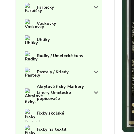
Farbičky
Voskovky
Uhlíky
Rudky / Umelecké tuhy
Pastely / Kriedy
Akrylové fixky-Markery-
Linery-Umelecké
popisovače
Fixky školské
Fixky na textil