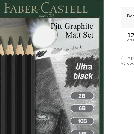
Dos
12
9,76
Číslo p
Výrobc