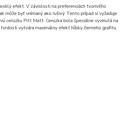
lesklý efekt. V závislosti na preferenciách tvorivého
k môže byť vnímaný ako rušivý. Tento prípad si vyžaduje
vú ceruzku Pitt Matt. Ceruzka bola špeciálne vyvinutá na
 tvrdosti vytvára maximálny efekt hĺbky čierneho grafitu.