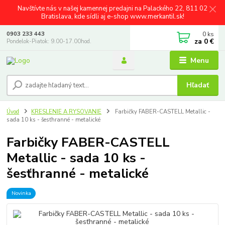
Navštívte nás v našej kamennej predajni na Palackého 22, 811 02
Bratislava, kde sídli aj e-shop www.merkantil.sk!
0
ks
0903 233 443
za
0 €
Pondelok-Piatok: 9.00-17.00hod.
Menu
Hľadať
Úvod
KRESLENIE A RYSOVANIE
Farbičky FABER-CASTELL Metallic -
sada 10 ks - šesťhranné - metalické
Farbičky FABER-CASTELL
Metallic - sada 10 ks -
šesťhranné - metalické
Novinka