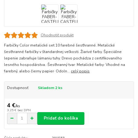
Ohodnotiť produkt
Farbičky Color metalické set 10 farebné šesťhranné. Metalické
šesťhranné farbičky v štandardnej veľkosti. Žiarivé farby. Špeciálne
lepenie zabraňuje lámaniu tuhy. Drevo pochádza z certifikovaného
lesného hospodárstva.· Šesťhranný tvar· Metalické farby· Vhodné na
farebný, alebo čierny papier· Odoln...
celý popis
Dostupnosť
Skladom 2 ks
4 €
/
ks
3,25 €
bez DPH
Pridať do košíka