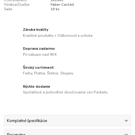
Číslo produktu:
201583
Výrobca/Značka:
Faber-Castell
Sada:
10 ks
Záruka kvality
Kvalitné produkty + Odbornosť a ochota
Doprava zadarmo
Pri nákupe nad 90 €
Široký sortiment
Farby, Plátna, Štetce, Stojany
Rýchle dodanie
Spoľahlivé a pohodlné doručovanie cez Packetu
Kompletné špecifikácie
Parametre