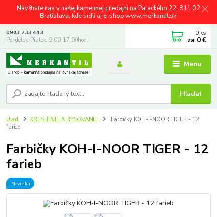
Navštívte nás v našej kamennej predajni na Palackého 22, 811 02
Bratislava, kde sídli aj e-shop www.merkantil.sk!
0
ks
0903 233 443
za
0 €
Pondelok-Piatok: 9.00-17.00hod.
Menu
Hľadať
Úvod
KRESLENIE A RYSOVANIE
Farbičky KOH-I-NOOR TIGER - 12
farieb
Farbičky KOH-I-NOOR TIGER - 12
farieb
Novinka