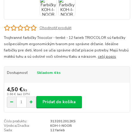
Ohodnotiť produkt
Trojhranné farbičky Triocolor - tenké - 12 farieb TRIOCOLOR sú farbičky
sošpeciálnym ergonomickým tvarom pre správne držanie. Ideálne
farbičky pre deti, ktoré se učia správne držať písacie potreby. Majú hrubú
mäkkú tuhu a sú odolné voči silnému tlaku a nárazom.
celý popis
Dostupnosť
Skladom 4 ks
4,50 €
/
ks
3,66 €
bez DPH
Pridať do košíka
Číslo produktu:
3132012012KS
Výrobca/Značka:
KOH-I-NOOR
Sada:
12 farieb