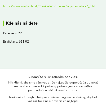
https://www.merkantil.sk/Clanky-Informacie-Zaujimavosti-a7_0.htm
Kde nás nájdete
Palackého 22
Bratislava, 811 02
Kontakty
Súhlasíte s ukladaním cookies?
www.merkantil.sk
Milí klienti, aby sme vám vedeli čo najlepšie odporúčať a ponúkať
maliarske a umelecké potreby, potrebujeme si do vášho
prehliadača uložiť takzvané cookies.
0903 233 443
Niektoré sú nevyhnutné pre správne fungovanie stránky, aby bol
Pondelok-Piatok: 9.00-17.00hod.
Váš zážitok z nakupovania čo najlepší.