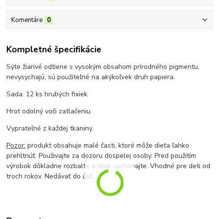
Komentáre
0
Kompletné špecifikácie
Sýte žiarivé odtiene s vysokým obsahom prírodného pigmentu,
nevysychajú, sú použiteľné na akýkoľvek druh papiera.
Sada: 12 ks hrubých fixiek
Hrot odolný voči zatlačeniu.
Vyprateľné z každej tkaniny.
Pozor:
produkt obsahuje malé časti, ktoré môže dieťa ľahko
prehltnúť. Použivajte za dozoru dospelej osoby. Pred použitím
výrobok dôkladne rozbalte a obal uschovajte. Vhodné pre deti od
troch rokov. Nedávať do úst.