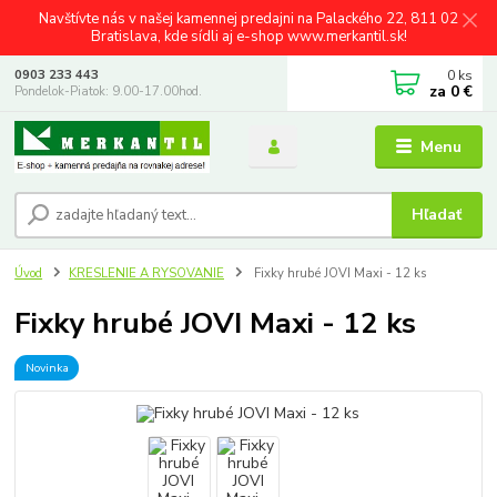
Navštívte nás v našej kamennej predajni na Palackého 22, 811 02
Bratislava, kde sídli aj e-shop www.merkantil.sk!
0
ks
0903 233 443
za
0 €
Pondelok-Piatok: 9.00-17.00hod.
Menu
Hľadať
Úvod
KRESLENIE A RYSOVANIE
Fixky hrubé JOVI Maxi - 12 ks
Fixky hrubé JOVI Maxi - 12 ks
Novinka