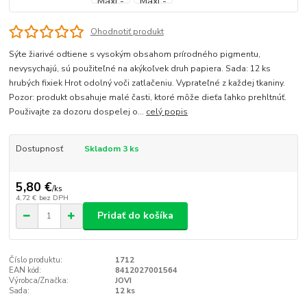
Ohodnotiť produkt
Sýte žiarivé odtiene s vysokým obsahom prírodného pigmentu,
nevysychajú, sú použiteľné na akýkoľvek druh papiera. Sada: 12 ks
hrubých fixiek Hrot odolný voči zatlačeniu. Vyprateľné z každej tkaniny.
Pozor: produkt obsahuje malé časti, ktoré môže dieťa ľahko prehltnúť.
Použivajte za dozoru dospelej o...
celý popis
Dostupnosť
Skladom 3 ks
5,80 €
/
ks
4,72 €
bez DPH
Pridať do košíka
Číslo produktu:
1712
EAN kód:
8412027001564
Výrobca/Značka:
JOVI
Sada:
12 ks