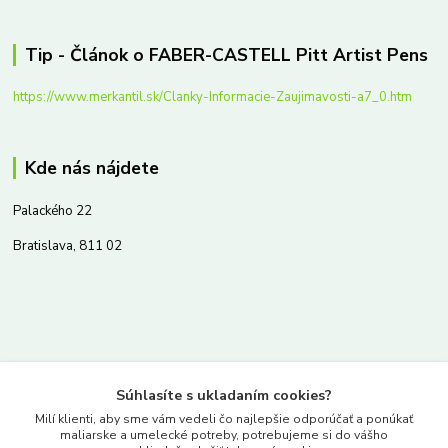
Tip - Článok o FABER-CASTELL Pitt Artist Pens
https://www.merkantil.sk/Clanky-Informacie-Zaujimavosti-a7_0.htm
Kde nás nájdete
Palackého 22
Bratislava, 811 02
Kontakty
Súhlasíte s ukladaním cookies?
www.merkantil.sk
Milí klienti, aby sme vám vedeli čo najlepšie odporúčať a ponúkať
maliarske a umelecké potreby, potrebujeme si do vášho