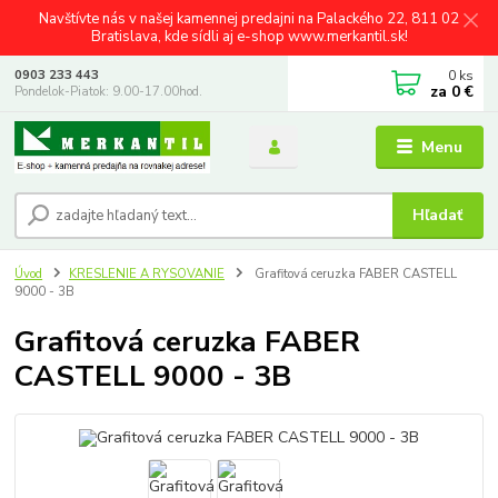
Navštívte nás v našej kamennej predajni na Palackého 22, 811 02
Bratislava, kde sídli aj e-shop www.merkantil.sk!
0
ks
0903 233 443
za
0 €
Pondelok-Piatok: 9.00-17.00hod.
Menu
Hľadať
Úvod
KRESLENIE A RYSOVANIE
Grafitová ceruzka FABER CASTELL
9000 - 3B
Grafitová ceruzka FABER
CASTELL 9000 - 3B