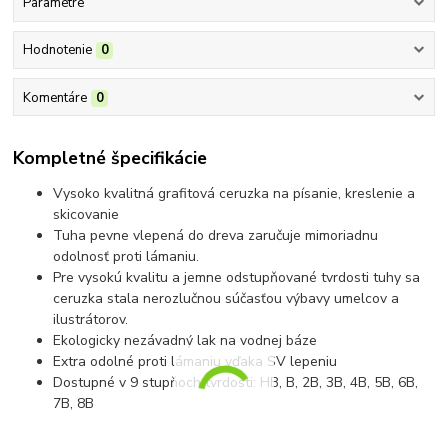
Parametre
Hodnotenie
0
Komentáre
0
Kompletné špecifikácie
Vysoko kvalitná grafitová ceruzka na písanie, kreslenie a
skicovanie
Tuha pevne vlepená do dreva zaručuje mimoriadnu
odolnosť proti lámaniu.
Pre vysokú kvalitu a jemne odstupňované tvrdosti tuhy sa
ceruzka stala nerozlučnou súčasťou výbavy umelcov a
ilustrátorov.
Ekologicky nezávadný lak na vodnej báze
Extra odolné proti lámaniu vďaka SV lepeniu
Dostupné v 9 stupňoch tvrdosti: HB, B, 2B, 3B, 4B, 5B, 6B,
7B, 8B