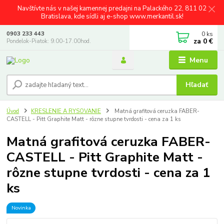
Navštívte nás v našej kamennej predajni na Palackého 22, 811 02
Bratislava, kde sídli aj e-shop www.merkantil.sk!
0
ks
0903 233 443
za
0 €
Pondelok-Piatok: 9.00-17.00hod.
Menu
Hľadať
Úvod
KRESLENIE A RYSOVANIE
Matná grafitová ceruzka FABER-
CASTELL - Pitt Graphite Matt - rôzne stupne tvrdosti - cena za 1 ks
Matná grafitová ceruzka FABER-
CASTELL - Pitt Graphite Matt -
rôzne stupne tvrdosti - cena za 1
ks
Novinka