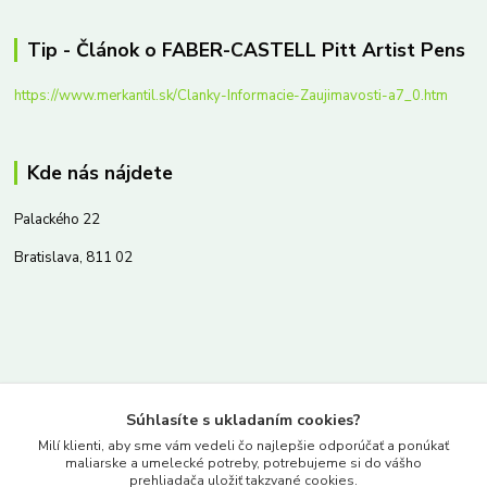
Tip - Článok o FABER-CASTELL Pitt Artist Pens
https://www.merkantil.sk/Clanky-Informacie-Zaujimavosti-a7_0.htm
Kde nás nájdete
Palackého 22
Bratislava, 811 02
Kontakty
Súhlasíte s ukladaním cookies?
www.merkantil.sk
Milí klienti, aby sme vám vedeli čo najlepšie odporúčať a ponúkať
maliarske a umelecké potreby, potrebujeme si do vášho
prehliadača uložiť takzvané cookies.