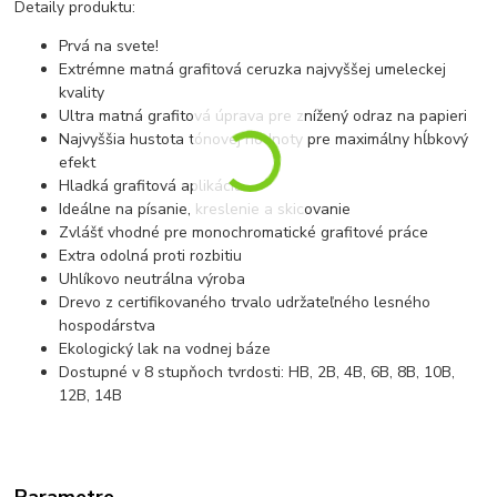
Detaily produktu:
Prvá na svete!
Extrémne matná grafitová ceruzka najvyššej umeleckej
kvality
Ultra matná grafitová úprava pre znížený odraz na papieri
Najvyššia hustota tónovej hodnoty pre maximálny hĺbkový
efekt
Hladká grafitová aplikácia
Ideálne na písanie, kreslenie a skicovanie
Zvlášť vhodné pre monochromatické grafitové práce
Extra odolná proti rozbitiu
Uhlíkovo neutrálna výroba
Drevo z certifikovaného trvalo udržateľného lesného
hospodárstva
Ekologický lak na vodnej báze
Dostupné v 8 stupňoch tvrdosti: HB, 2B, 4B, 6B, 8B, 10B,
12B, 14B
Parametre