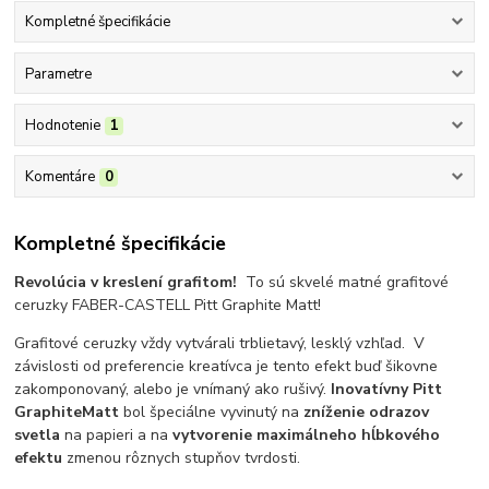
Kompletné špecifikácie
Parametre
Hodnotenie
1
Komentáre
0
Kompletné špecifikácie
Revolúcia v kreslení grafitom!
To sú skvelé matné grafitové
ceruzky FABER-CASTELL Pitt Graphite Matt!
Grafitové ceruzky vždy vytvárali trblietavý, lesklý vzhľad.
V
závislosti od preferencie kreatívca je tento efekt buď šikovne
zakomponovaný, alebo je vnímaný ako rušivý.
Inovatívny
Pitt
Graphite
Matt
bol špeciálne vyvinutý na
zníženie odrazov
svetla
na papieri a na
vytvorenie maximálneho hĺbkového
efektu
zmenou rôznych stupňov tvrdosti.