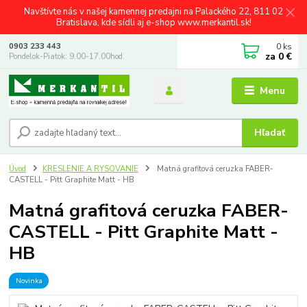
Navštívte nás v našej kamennej predajni na Palackého 22, 811 02
Bratislava, kde sídli aj e-shop www.merkantil.sk!
0
ks
0903 233 443
za
0 €
Pondelok-Piatok: 9.00-17.00hod.
Menu
Hľadať
Úvod
KRESLENIE A RYSOVANIE
Matná grafitová ceruzka FABER-
CASTELL - Pitt Graphite Matt - HB
Matná grafitová ceruzka FABER-
CASTELL - Pitt Graphite Matt -
HB
Novinka