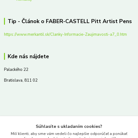
Tip - Článok o FABER-CASTELL Pitt Artist Pens
https://www.merkantil.sk/Clanky-Informacie-Zaujimavosti-a7_0.htm
Kde nás nájdete
Palackého 22
Bratislava, 811 02
Kontakty
Súhlasíte s ukladaním cookies?
www.merkantil.sk
Milí klienti, aby sme vám vedeli čo najlepšie odporúčať a ponúkať