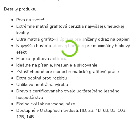
Detaily produktu:
Prvá na svete!
Extrémne matná grafitová ceruzka najvyššej umeleckej
kvality
Ultra matná grafitová úprava pre znížený odraz na papieri
Najvyššia hustota tónovej hodnoty pre maximálny hĺbkový
efekt
Hladká grafitová aplikácia
Ideálne na písanie, kreslenie a skicovanie
Zvlášť vhodné pre monochromatické grafitové práce
Extra odolná proti rozbitiu
Uhlíkovo neutrálna výroba
Drevo z certifikovaného trvalo udržateľného lesného
hospodárstva
Ekologický lak na vodnej báze
Dostupné v 8 stupňoch tvrdosti: HB, 2B, 4B, 6B, 8B, 10B,
12B, 14B