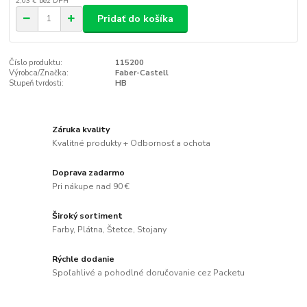
2,03 €
bez DPH
Pridať do košíka
Číslo produktu:
115200
Výrobca/Značka:
Faber-Castell
Stupeň tvrdosti:
HB
Záruka kvality
Kvalitné produkty + Odbornosť a ochota
Doprava zadarmo
Pri nákupe nad 90 €
Široký sortiment
Farby, Plátna, Štetce, Stojany
Rýchle dodanie
Spoľahlivé a pohodlné doručovanie cez Packetu