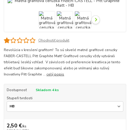
Ohodnotiť produkt
Revolúcia v kreslení grafitom! To sú skvelé matné grafitové ceruzky
FABER-CASTELL Pitt Graphite Matt! Grafitové ceruzky vždy vytvárali
trblietavý, lesklý vzhľad. V závislosti od preferencie kreatívca je tento
efekt buď šikovne zakomponovaný, alebo je vnímaný ako rušivý.
Inovatívny Pitt Graphite ...
celý popis
Dostupnosť
Skladom 4 ks
Stupeň tvrdosti
2,50 €
/
ks