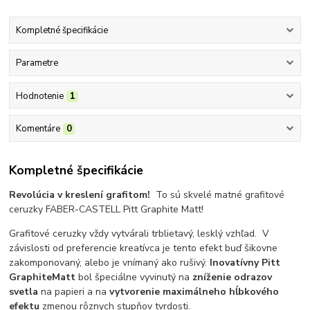
Kompletné špecifikácie
Parametre
Hodnotenie
1
Komentáre
0
Kompletné špecifikácie
Revolúcia v kreslení grafitom!
To sú skvelé matné grafitové
ceruzky FABER-CASTELL Pitt Graphite Matt!
Grafitové ceruzky vždy vytvárali trblietavý, lesklý vzhľad.
V
závislosti od preferencie kreatívca je tento efekt buď šikovne
zakomponovaný, alebo je vnímaný ako rušivý.
Inovatívny
Pitt
Graphite
Matt
bol špeciálne vyvinutý na
zníženie odrazov
svetla
na papieri a na
vytvorenie maximálneho hĺbkového
efektu
zmenou rôznych stupňov tvrdosti.