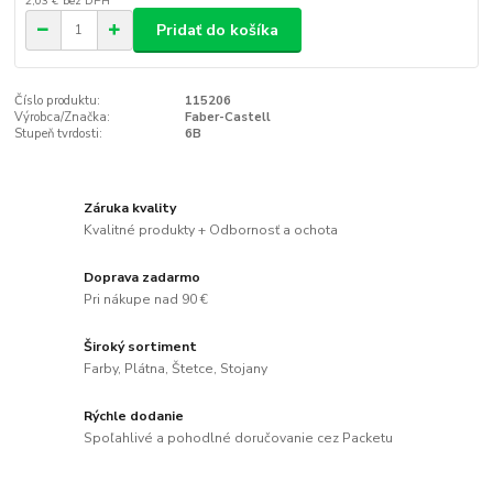
2,03 €
bez DPH
Pridať do košíka
Číslo produktu:
115206
Výrobca/Značka:
Faber-Castell
Stupeň tvrdosti:
6B
Záruka kvality
Kvalitné produkty + Odbornosť a ochota
Doprava zadarmo
Pri nákupe nad 90 €
Široký sortiment
Farby, Plátna, Štetce, Stojany
Rýchle dodanie
Spoľahlivé a pohodlné doručovanie cez Packetu