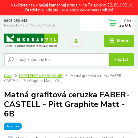
Navštívte nás v našej kamennej predajni na Palackého 22, 811 02
Bratislava, kde sídli aj e-shop www.merkantil.sk!
0
ks
0903 233 443
za
0 €
Pondelok-Piatok: 9.00-17.00hod.
Menu
Hľadať
Úvod
KRESLENIE A RYSOVANIE
Matná grafitová ceruzka FABER-
CASTELL - Pitt Graphite Matt - 6B
Matná grafitová ceruzka FABER-
CASTELL - Pitt Graphite Matt -
6B
Novinka