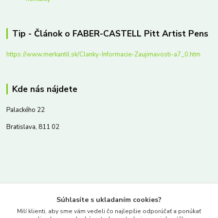
Tip - Článok o FABER-CASTELL Pitt Artist Pens
https://www.merkantil.sk/Clanky-Informacie-Zaujimavosti-a7_0.htm
Kde nás nájdete
Palackého 22
Bratislava, 811 02
Kontakty
Súhlasíte s ukladaním cookies?
www.merkantil.sk
Milí klienti, aby sme vám vedeli čo najlepšie odporúčať a ponúkať