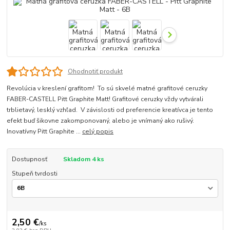
Ohodnotiť produkt
Revolúcia v kreslení grafitom! To sú skvelé matné grafitové ceruzky
FABER-CASTELL Pitt Graphite Matt! Grafitové ceruzky vždy vytvárali
trblietavý, lesklý vzhľad. V závislosti od preferencie kreatívca je tento
efekt buď šikovne zakomponovaný, alebo je vnímaný ako rušivý.
Inovatívny Pitt Graphite ...
celý popis
Dostupnosť
Skladom 4 ks
Stupeň tvrdosti
2,50 €
/
ks