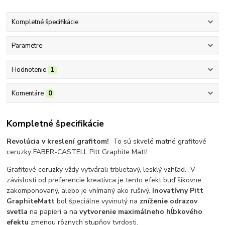
Kompletné špecifikácie
Parametre
Hodnotenie
1
Komentáre
0
Kompletné špecifikácie
Revolúcia v kreslení grafitom!
To sú skvelé matné grafitové
ceruzky FABER-CASTELL Pitt Graphite Matt!
Grafitové ceruzky vždy vytvárali trblietavý, lesklý vzhľad.
V
závislosti od preferencie kreatívca je tento efekt buď šikovne
zakomponovaný, alebo je vnímaný ako rušivý.
Inovatívny
Pitt
Graphite
Matt
bol špeciálne vyvinutý na
zníženie odrazov
svetla
na papieri a na
vytvorenie maximálneho hĺbkového
efektu
zmenou rôznych stupňov tvrdosti.