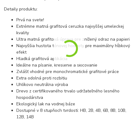
Detaily produktu:
Prvá na svete!
Extrémne matná grafitová ceruzka najvyššej umeleckej
kvality
Ultra matná grafitová úprava pre znížený odraz na papieri
Najvyššia hustota tónovej hodnoty pre maximálny hĺbkový
efekt
Hladká grafitová aplikácia
Ideálne na písanie, kreslenie a skicovanie
Zvlášť vhodné pre monochromatické grafitové práce
Extra odolná proti rozbitiu
Uhlíkovo neutrálna výroba
Drevo z certifikovaného trvalo udržateľného lesného
hospodárstva
Ekologický lak na vodnej báze
Dostupné v 8 stupňoch tvrdosti: HB, 2B, 4B, 6B, 8B, 10B,
12B, 14B