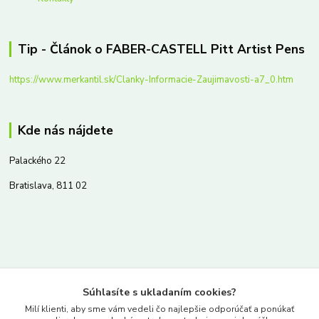
Tip - Článok o FABER-CASTELL Pitt Artist Pens
https://www.merkantil.sk/Clanky-Informacie-Zaujimavosti-a7_0.htm
Kde nás nájdete
Palackého 22
Bratislava, 811 02
Kontakty
Súhlasíte s ukladaním cookies?
www.merkantil.sk
Milí klienti, aby sme vám vedeli čo najlepšie odporúčať a ponúkať