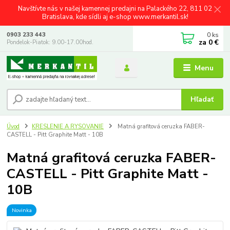
Navštívte nás v našej kamennej predajni na Palackého 22, 811 02
Bratislava, kde sídli aj e-shop www.merkantil.sk!
0
ks
0903 233 443
za
0 €
Pondelok-Piatok: 9.00-17.00hod.
Menu
Hľadať
Úvod
KRESLENIE A RYSOVANIE
Matná grafitová ceruzka FABER-
CASTELL - Pitt Graphite Matt - 10B
Matná grafitová ceruzka FABER-
CASTELL - Pitt Graphite Matt -
10B
Novinka