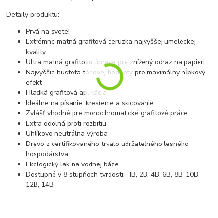
Detaily produktu:
Prvá na svete!
Extrémne matná grafitová ceruzka najvyššej umeleckej
kvality
Ultra matná grafitová úprava pre znížený odraz na papieri
Najvyššia hustota tónovej hodnoty pre maximálny hĺbkový
efekt
Hladká grafitová aplikácia
Ideálne na písanie, kreslenie a skicovanie
Zvlášť vhodné pre monochromatické grafitové práce
Extra odolná proti rozbitiu
Uhlíkovo neutrálna výroba
Drevo z certifikovaného trvalo udržateľného lesného
hospodárstva
Ekologický lak na vodnej báze
Dostupné v 8 stupňoch tvrdosti: HB, 2B, 4B, 6B, 8B, 10B,
12B, 14B