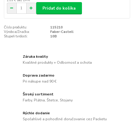
2,03 €
bez DPH
Pridať do košíka
Číslo produktu:
115210
Výrobca/Značka:
Faber-Castell
Stupeň tvrdosti:
10B
Záruka kvality
Kvalitné produkty + Odbornosť a ochota
Doprava zadarmo
Pri nákupe nad 90 €
Široký sortiment
Farby, Plátna, Štetce, Stojany
Rýchle dodanie
Spoľahlivé a pohodlné doručovanie cez Packetu