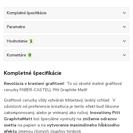
Kompletné špecifikácie
Parametre
Hodnotenie
1
Komentáre
0
Kompletné špecifikácie
Revolúcia v kreslení grafitom!
To sú skvelé matné grafitové
ceruzky FABER-CASTELL Pitt Graphite Matt!
Grafitové ceruzky vždy vytvárali trblietavý, lesklý vzhľad.
V
závislosti od preferencie kreatívca je tento efekt buď šikovne
zakomponovaný, alebo je vnímaný ako rušivý.
Inovatívny
Pitt
Graphite
Matt
bol špeciálne vyvinutý na
zníženie odrazov
svetla
na papieri a na
vytvorenie maximálneho hĺbkového
efektu
zmenou rôznych stupňov tvrdosti.