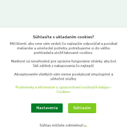
Kontakty
Súhlasíte s ukladaním cookies?
www.merkantil.sk
Milí klienti, aby sme vám vedeli čo najlepšie odporúčať a ponúkať
maliarske a umelecké potreby, potrebujeme si do vášho
prehliadača uložiť takzvané cookies.
0903 233 443
Niektoré sú nevyhnutné pre správne fungovanie stránky, aby bol
Pondelok-Piatok: 9.00-17.00hod.
Váš zážitok z nakupovania čo najlepší.
objednavky@merkantil-obchod.sk
Akceptovaním všetkých vám vieme poskytovať zmysluplné a
užitočné služby.
Podmienky a informácie o spracovávaní osobných údajov -
Cookies.
Nastavenia
Súhlasím
Upraviť zber cookies.
Súhlas môžete odmietnuť
tu
.