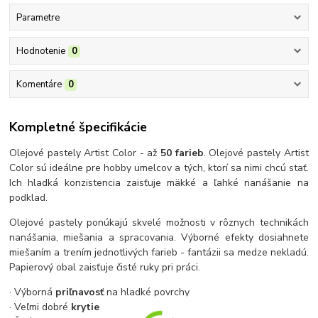
Parametre
Hodnotenie
0
Komentáre
0
Kompletné špecifikácie
Olejové pastely Artist Color - až
50 farieb
. Olejové pastely Artist
Color sú ideálne pre hobby umelcov a tých, ktorí sa nimi chcú stať.
Ich hladká konzistencia zaisťuje mäkké a ľahké nanášanie na
podklad.
Olejové pastely ponúkajú skvelé možnosti v rôznych technikách
nanášania, miešania a spracovania. Výborné efekty dosiahnete
miešaním a trením jednotlivých farieb - fantázii sa medze nekladú.
Papierový obal zaisťuje čisté ruky pri práci.
· Výborná
priľnavosť
na hladké povrchy
· Veľmi dobré
krytie