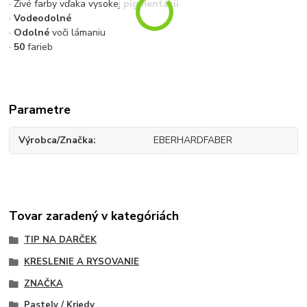
· Živé farby vďaka vysokej
pigmentácii
·
Vodeodolné
·
Odolné
voči lámaniu
·
50
farieb
Parametre
Výrobca/Značka
EBERHARDFABER
Tovar zaradený v kategóriách
TIP NA DARČEK
KRESLENIE A RYSOVANIE
ZNAČKA
Pastely / Kriedy