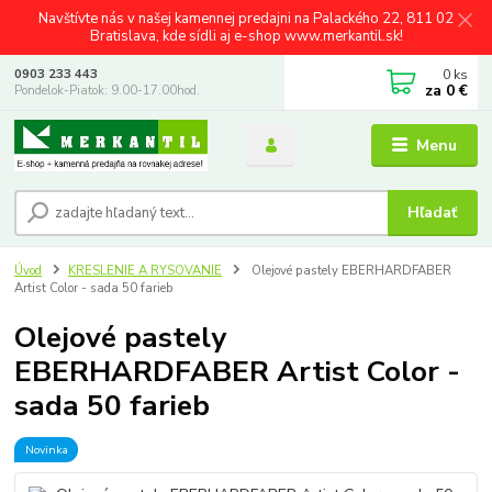
Navštívte nás v našej kamennej predajni na Palackého 22, 811 02
Bratislava, kde sídli aj e-shop www.merkantil.sk!
0
ks
0903 233 443
za
0 €
Pondelok-Piatok: 9.00-17.00hod.
Menu
Hľadať
Úvod
KRESLENIE A RYSOVANIE
Olejové pastely EBERHARDFABER
Artist Color - sada 50 farieb
Olejové pastely
EBERHARDFABER Artist Color -
sada 50 farieb
Novinka