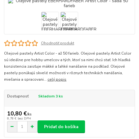
Ohodnotiť produkt
Olejové pastely Artist Color - až 50 farieb. Olejové pastely Artist Color
sú ideálne pre hobby umelcov a tých, ktorí sa nimi chcú stať. Ich hladká
konzistencia zaisťuje mäkké a ľahké nanášanie na podklad. Olejové
pastely ponúkajú skvelé možnosti v rôznych technikách nanášania,
miešania a spracovani...
celý popis
Dostupnosť
Skladom 3 ks
10,80 €
/
ks
8,78 €
bez DPH
Pridať do košíka