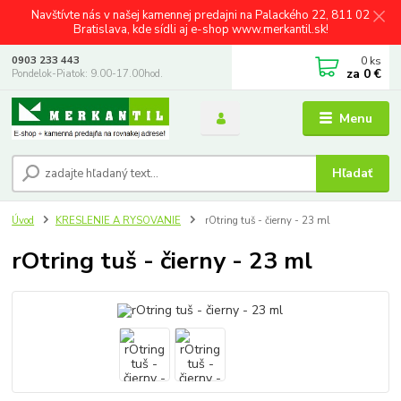
Navštívte nás v našej kamennej predajni na Palackého 22, 811 02
Bratislava, kde sídli aj e-shop www.merkantil.sk!
0
ks
0903 233 443
za
0 €
Pondelok-Piatok: 9.00-17.00hod.
Menu
Hľadať
Úvod
KRESLENIE A RYSOVANIE
rOtring tuš - čierny - 23 ml
rOtring tuš - čierny - 23 ml