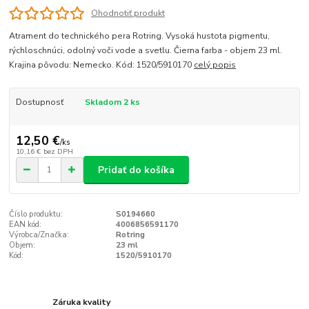
Ohodnotiť produkt
Atrament do technického pera Rotring. Vysoká hustota pigmentu,
rýchloschnúci, odolný voči vode a svetlu. Čierna farba - objem 23 ml.
Krajina pôvodu: Nemecko. Kód: 1520/5910170
celý popis
Dostupnosť
Skladom 2 ks
12,50 €
/
ks
10,16 €
bez DPH
Pridať do košíka
Číslo produktu:
S0194660
EAN kód:
4006856591170
Výrobca/Značka:
Rotring
Objem:
23 ml
Kód:
1520/5910170
Záruka kvality