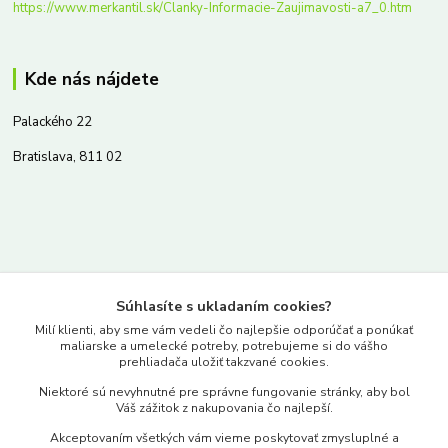
https://www.merkantil.sk/Clanky-Informacie-Zaujimavosti-a7_0.htm
Kde nás nájdete
Palackého 22
Bratislava, 811 02
Kontakty
Súhlasíte s ukladaním cookies?
www.merkantil.sk
Milí klienti, aby sme vám vedeli čo najlepšie odporúčať a ponúkať
maliarske a umelecké potreby, potrebujeme si do vášho
prehliadača uložiť takzvané cookies.
0903 233 443
Niektoré sú nevyhnutné pre správne fungovanie stránky, aby bol
Pondelok-Piatok: 9.00-17.00hod.
Váš zážitok z nakupovania čo najlepší.
objednavky@merkantil-obchod.sk
Akceptovaním všetkých vám vieme poskytovať zmysluplné a