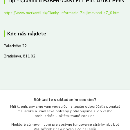
Tip - Článok o FABER-CASTELL Pitt Artist Pens
https://www.merkantil.sk/Clanky-Informacie-Zaujimavosti-a7_0.htm
Kde nás nájdete
Palackého 22
Bratislava, 811 02
Kontakty
Súhlasíte s ukladaním cookies?
www.merkantil.sk
Milí klienti, aby sme vám vedeli čo najlepšie odporúčať a ponúkať
maliarske a umelecké potreby, potrebujeme si do vášho
prehliadača uložiť takzvané cookies.
0903 233 443
Niektoré sú nevyhnutné pre správne fungovanie stránky, aby bol
Pondelok-Piatok: 9.00-17.00hod.
Váš zážitok z nakupovania čo najlepší.