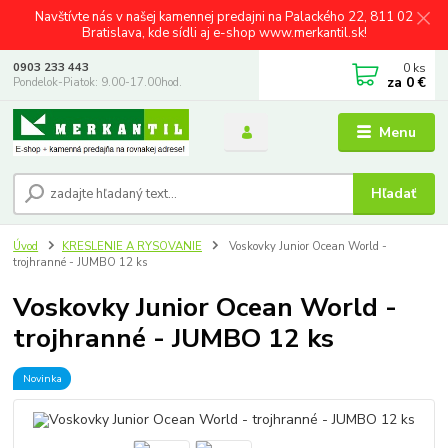
Navštívte nás v našej kamennej predajni na Palackého 22, 811 02
Bratislava, kde sídli aj e-shop www.merkantil.sk!
0
ks
0903 233 443
za
0 €
Pondelok-Piatok: 9.00-17.00hod.
Menu
Hľadať
Úvod
KRESLENIE A RYSOVANIE
Voskovky Junior Ocean World -
trojhranné - JUMBO 12 ks
Voskovky Junior Ocean World -
trojhranné - JUMBO 12 ks
Novinka