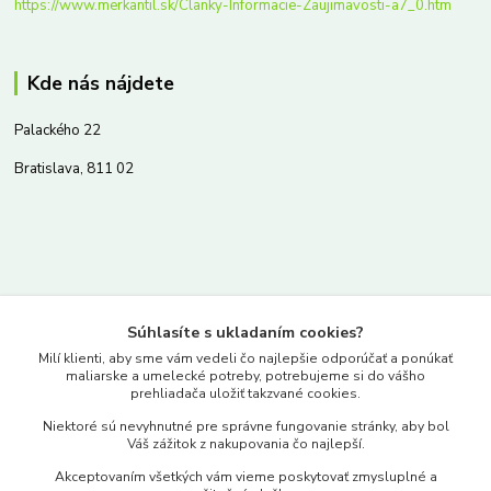
https://www.merkantil.sk/Clanky-Informacie-Zaujimavosti-a7_0.htm
Kde nás nájdete
Palackého 22
Bratislava, 811 02
Kontakty
Súhlasíte s ukladaním cookies?
www.merkantil.sk
Milí klienti, aby sme vám vedeli čo najlepšie odporúčať a ponúkať
maliarske a umelecké potreby, potrebujeme si do vášho
prehliadača uložiť takzvané cookies.
0903 233 443
Niektoré sú nevyhnutné pre správne fungovanie stránky, aby bol
Pondelok-Piatok: 9.00-17.00hod.
Váš zážitok z nakupovania čo najlepší.
objednavky@merkantil-obchod.sk
Akceptovaním všetkých vám vieme poskytovať zmysluplné a