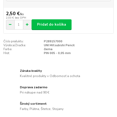
2,50 €
/
ks
2,03 €
bez DPH
Pridať do košíka
Číslo produktu:
P289157000
Výrobca/Značka:
UNI Mitsubishi Pencil
Farba:
čierna
Hrot:
PIN 005 - 0,05 mm
Záruka kvality
Kvalitné produkty + Odbornosť a ochota
Doprava zadarmo
Pri nákupe nad 90 €
Široký sortiment
Farby, Plátna, Štetce, Stojany