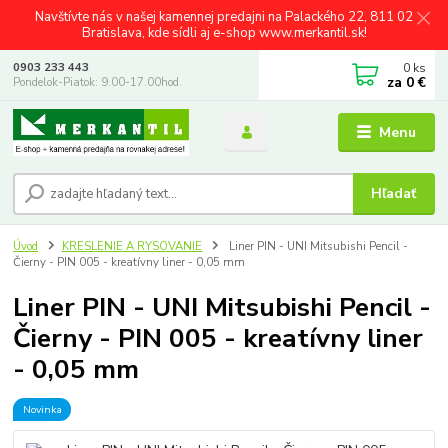
Navštívte nás v našej kamennej predajni na Palackého 22, 811 02
Bratislava, kde sídli aj e-shop www.merkantil.sk!
0
ks
0903 233 443
za
0 €
Pondelok-Piatok: 9.00-17.00hod.
Menu
Hľadať
Úvod
KRESLENIE A RYSOVANIE
Liner PIN - UNI Mitsubishi Pencil -
Čierny - PIN 005 - kreatívny liner - 0,05 mm
Liner PIN - UNI Mitsubishi Pencil -
Čierny - PIN 005 - kreatívny liner
- 0,05 mm
Novinka