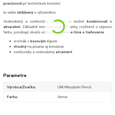
precíznosť
pri technickom kreslení.
Je veľmi
obľúbený
u výtvarníkov.
Vodeodolný a svetlostály atrament je možné
kombinovať s
akvarelmi
. Základné monochromatické farby, rozšírené o sépiovú
farbu, ponúkajú skvelú voľbu pre
precízne línie a tieňovanie
.
vrchnák s
kovovým
klipom
vhodný
na písanie aj kreslenie
svetlostály a vodoodolný
atrament
Parametre
Výrobca/Značka
UNI Mitsubishi Pencil
Farba
čierna