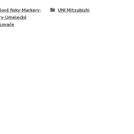
lové fixky-Markery-
UNI Mitsubishi
ry-Umelecké
sovače