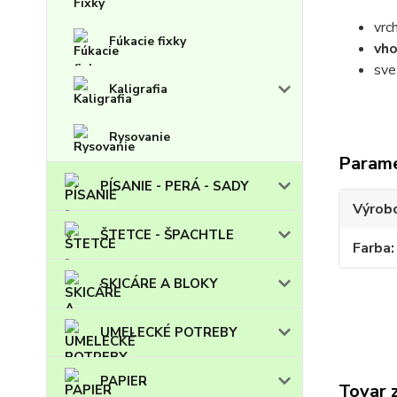
vrc
Fúkacie fixky
vh
sve
Kaligrafia
Rysovanie
Param
PÍSANIE - PERÁ - SADY
Výrob
ŠTETCE - ŠPACHTLE
Farba
SKICÁRE A BLOKY
UMELECKÉ POTREBY
PAPIER
Tovar 