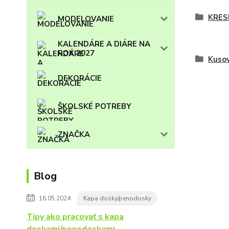
KRES
MODELOVANIE
KALENDÁRE A DIÁRE NA
ROK 2027
Kuso
DEKORÁCIE
ŠKOLSKÉ POTREBY
ZNAČKA
Blog
16.05.2024
Kapa dosky/penodosky
Tipy ako pracovať s kapa
doskami/penodoskami