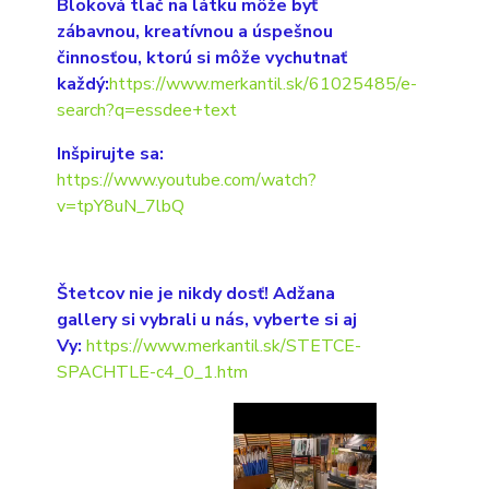
Bloková tlač na látku môže byť
zábavnou, kreatívnou a úspešnou
činnosťou, ktorú si môže vychutnať
každý:
https://www.merkantil.sk/61025485/e-
search?q=essdee+text
Inšpirujte sa:
https://www.youtube.com/watch?
v=tpY8uN_7lbQ
Štetcov nie je nikdy dosť! Adžana
gallery si vybrali u nás, vyberte si aj
Vy:
https://www.merkantil.sk/STETCE-
SPACHTLE-c4_0_1.htm