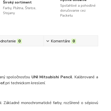
Široký sortiment
Spoľahlivé a pohodlné
Farby, Plátna, Štetce,
doručovanie cez
Stojany
Packetu
dnotenie
0
Komentáre
0
aný spoločnosťou
UNI Mitsubishi Pencil
. Kalibrované a
osť
pri technickom kreslení.
i
. Základné monochromatické farby, rozšírené o sépiovú