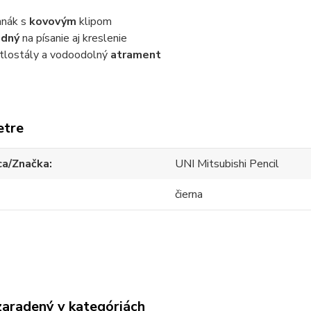
hnák s
kovovým
klipom
odný
na písanie aj kreslenie
tlostály a vodoodolný
atrament
etre
ca/Značka
UNI Mitsubishi Pencil
čierna
zaradený v kategóriách