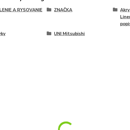
LENIE A RYSOVANIE
ZNAČKA
Akry
Line
popi
vky
UNI Mitsubishi