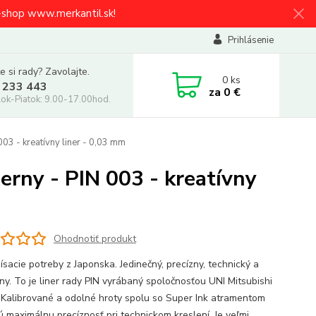
e-shop www.merkantil.sk!
Prihlásenie
e si rady? Zavolajte.
0
ks
 233 443
za
0 €
ok-Piatok: 9.00-17.00hod.
 003 - kreatívny liner - 0,03 mm
ierny - PIN 003 - kreatívny
Ohodnotiť produkt
ísacie potreby z Japonska. Jedinečný, precízny, technický a
vny. To je liner rady PIN vyrábaný spoločnosťou UNI Mitsubishi
. Kalibrované a odolné hroty spolu so Super Ink atramentom
jú maximálnu precíznosť pri technickom kreslení. Je veľmi