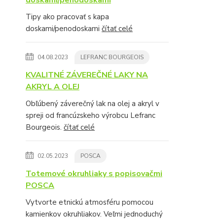
Tipy ako pracovať s kapa
doskami/penodoskami
čítať celé
04.08.2023
LEFRANC BOURGEOIS
KVALITNÉ ZÁVEREČNÉ LAKY NA
AKRYL A OLEJ
Obľúbený záverečný lak na olej a akryl v
spreji od francúzskeho výrobcu Lefranc
Bourgeois.
čítať celé
02.05.2023
POSCA
Totemové okruhliaky s popisovačmi
POSCA
Vytvorte etnickú atmosféru pomocou
kamienkov okruhliakov. Veľmi jednoduchý