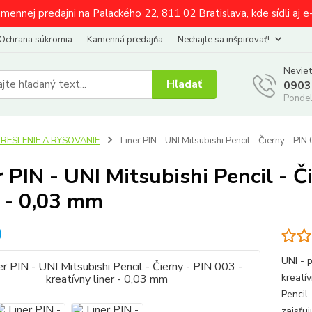
amennej predajni na Palackého 22, 811 02 Bratislava, kde sídli aj 
Ochrana súkromia
Kamenná predajňa
Nechajte sa inšpirovať!
Neviet
Hľadať
0903
Pondel
KRESLENIE A RYSOVANIE
Liner PIN - UNI Mitsubishi Pencil - Čierny - PIN
r PIN - UNI Mitsubishi Pencil - Č
r - 0,03 mm
UNI - p
kreatí
Pencil
zaisťu