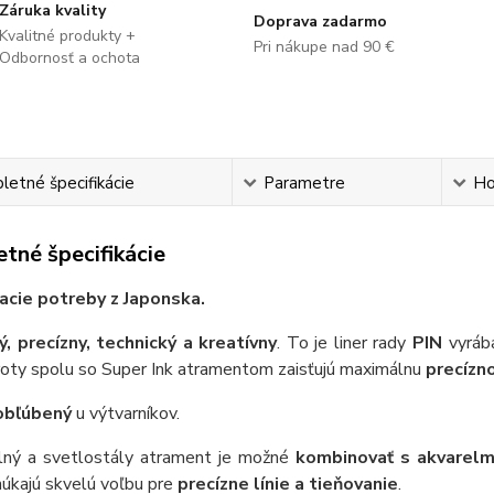
Záruka kvality
Doprava zadarmo
Kvalitné produkty +
Pri nákupe nad 90 €
Odbornosť a ochota
etné špecifikácie
Parametre
Ho
tné špecifikácie
sacie potreby z Japonska.
ý, precízny, technický a kreatívny
. To je liner rady
PIN
vyráb
roty spolu so Super Ink atramentom zaisťujú maximálnu
precízn
obľúbený
u výtvarníkov.
ný a svetlostály atrament je možné
kombinovať s akvarelm
núkajú skvelú voľbu pre
precízne línie a tieňovanie
.