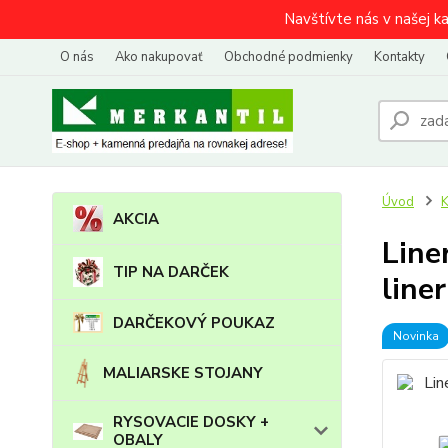
Navštívte nás v našej k
O nás
Ako nakupovať
Obchodné podmienky
Kontakty
Úvod
AKCIA
Line
TIP NA DARČEK
line
DARČEKOVÝ POUKAZ
Novinka
MALIARSKE STOJANY
RYSOVACIE DOSKY +
OBALY