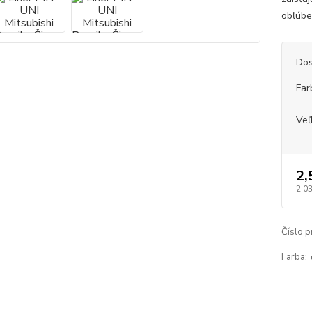
obľúbe
Dos
Far
Veľ
2,
2,03
Číslo p
Farba: