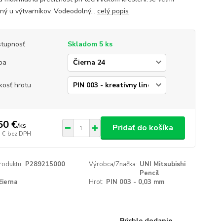
ný u výtvarníkov. Vodeodolný...
celý popis
tupnosť
Skladom 5 ks
ba
kosť hrotu
50 €
/
ks
Pridať do košíka
 €
bez DPH
roduktu:
P289215000
Výrobca/Značka:
UNI Mitsubishi
Pencil
čierna
Hrot:
PIN 003 - 0,03 mm
Rýchle dodanie