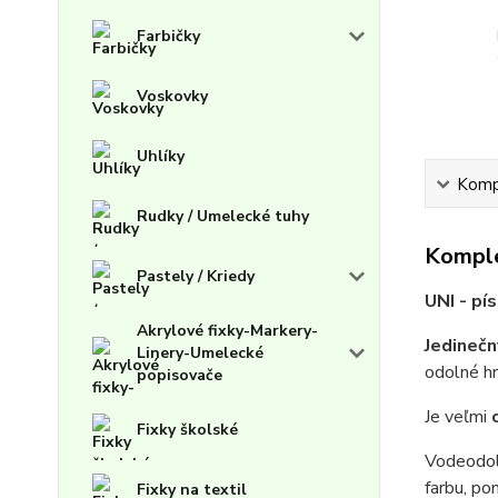
Farbičky
Voskovky
Uhlíky
Kompl
Rudky / Umelecké tuhy
Komple
Pastely / Kriedy
UNI - pí
Akrylové fixky-Markery-
Jedinečn
Linery-Umelecké
odolné h
popisovače
Je veľmi
Fixky školské
Vodeodol
farbu, po
Fixky na textil