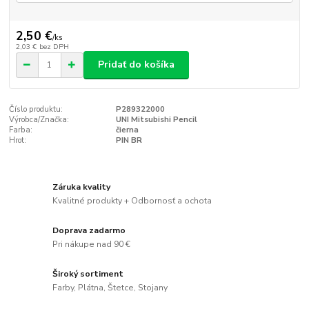
2,50 €
/
ks
2,03 €
bez DPH
Pridať do košíka
Číslo produktu:
P289322000
Výrobca/Značka:
UNI Mitsubishi Pencil
Farba:
čierna
Hrot:
PIN BR
Záruka kvality
Kvalitné produkty + Odbornosť a ochota
Doprava zadarmo
Pri nákupe nad 90 €
Široký sortiment
Farby, Plátna, Štetce, Stojany