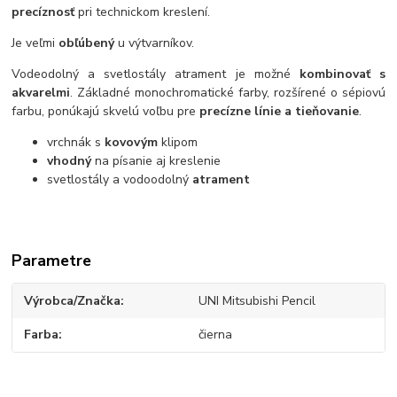
precíznosť
pri technickom kreslení.
Je veľmi
obľúbený
u výtvarníkov.
Vodeodolný a svetlostály atrament je možné
kombinovať s
akvarelmi
. Základné monochromatické farby, rozšírené o sépiovú
farbu, ponúkajú skvelú voľbu pre
precízne línie a tieňovanie
.
vrchnák s
kovovým
klipom
vhodný
na písanie aj kreslenie
svetlostály a vodoodolný
atrament
Parametre
Výrobca/Značka
UNI Mitsubishi Pencil
Farba
čierna