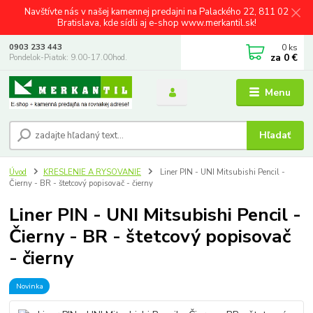
Navštívte nás v našej kamennej predajni na Palackého 22, 811 02
Bratislava, kde sídli aj e-shop www.merkantil.sk!
0
ks
0903 233 443
za
0 €
Pondelok-Piatok: 9.00-17.00hod.
Menu
Hľadať
Úvod
KRESLENIE A RYSOVANIE
Liner PIN - UNI Mitsubishi Pencil -
Čierny - BR - štetcový popisovač - čierny
Liner PIN - UNI Mitsubishi Pencil -
Čierny - BR - štetcový popisovač
- čierny
Novinka